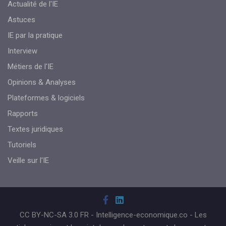
Actualité de l'IE
Astuces
IE par la pratique
Interview
Métiers de l'IE
Opinions & Analyses
Plateformes & logiciels
Rapports
Textes juridiques
Tutoriels
Veille sur l'IE
CC BY-NC-SA 3.0 FR - Intelligence-economique.co - Les