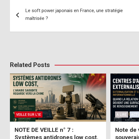
Navigation
Le soft power japonais en France, une stratégie
de
maîtrisée ?
l’article
Related Posts
VEILLE SUR L'IE
A LIRE
ACTU
NOTE DE VEILLE n° 7 :
Note de v
Systèmes antidrones low cost,
souverai