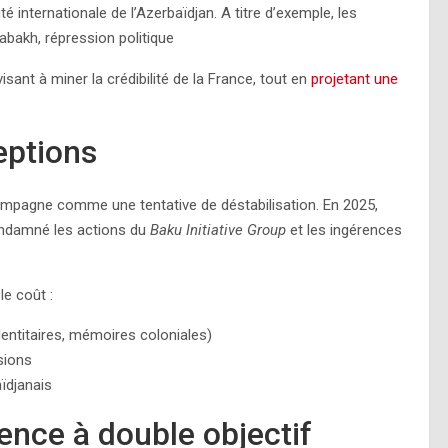
té internationale de l’Azerbaïdjan. A titre d’exemple, les
abakh, répression politique
visant à miner la crédibilité de la France, tout en
projetant une
eptions
ampagne comme une tentative de déstabilisation. En 2025,
ndamné les actions du
Baku Initiative Group
et les ingérences
le coût :
identitaires, mémoires coloniales)
sions
aïdjanais
uence à double objectif