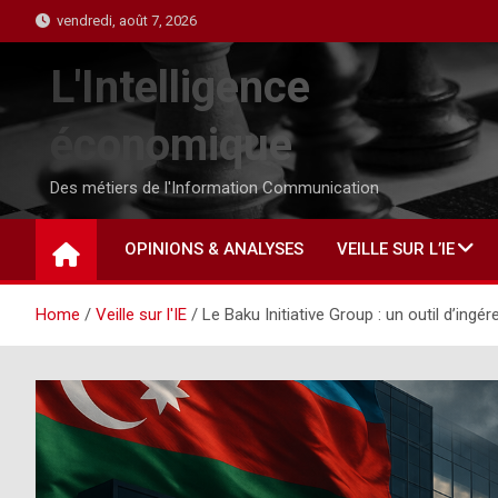
Skip
vendredi, août 7, 2026
to
content
L'Intelligence
économique
Des métiers de l'Information Communication
OPINIONS & ANALYSES
VEILLE SUR L’IE
Home
Veille sur l'IE
Le Baku Initiative Group : un outil d’ing