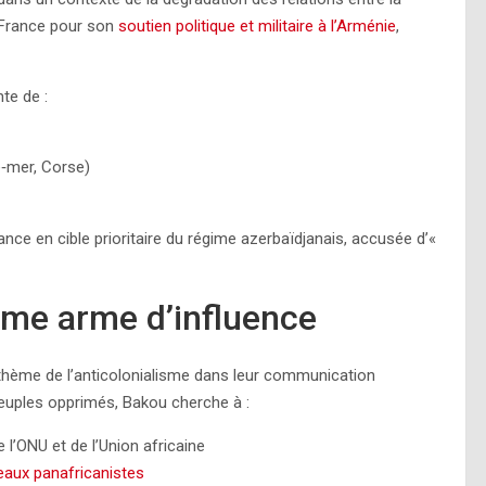
a France pour son
soutien politique et militaire à l’Arménie
,
nte de :
e‑mer, Corse)
nce en cible prioritaire du régime azerbaïdjanais, accusée d’«
mme arme d’influence
 thème de l’anticolonialisme dans leur communication
euples opprimés, Bakou cherche à :
l’ONU et de l’Union africaine
seaux panafricanistes