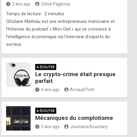
3 ans ago
Chloé Pagliccia
Temps de lecture :
2
minutes
Ghizlane Mathiau est une entrepreneuse marocaine et
l’hôtesse du podcast « Mon Oeil » qui se consacre à
l’intelligence économique via l’interview d’experts du
secteur.
A ÉCOUTER
Le crypto-crime était presque
parfait
4 ans ago
Arnaud Petit
A ÉCOUTER
Mécaniques du complotisme
5 ans ago
Joumana Boustany