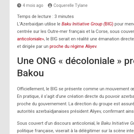
4 mois ago
Coquerelle Tylane
Temps de lecture :
3
minutes
L’Azerbaïdjan utilise le
Baku Initiative Group (
BIG)
pour men
centrée sur les Outre‑mer français et la Corse, sous couve
anticoloniale»
, le BIG serait en réalité une émanation directe
et dirigée par un
proche du régime Aliyev.
Une ONG « décoloniale » pr
Bakou
Officiellement, le BIG se présente comme un mouvement œuv
En pratique, il s’agit d’une création directe du pouvoir azer
proche du gouvernement. La direction du groupe est assu
autorités azerbaïdjanaises président Aliyev, confirmant ainsi
Sous couvert d’un discours anticolonial, le
Baku Initiative 
politique française, viserait à la délégitimer sur la scène in