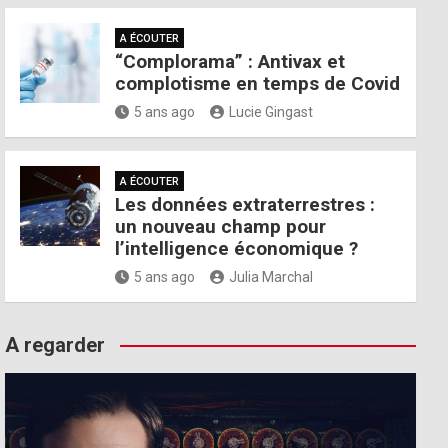
A ÉCOUTER
“Complorama” : Antivax et
complotisme en temps de Covid
5 ans ago
Lucie Gingast
A ÉCOUTER
Les données extraterrestres :
un nouveau champ pour
l’intelligence économique ?
5 ans ago
Julia Marchal
A regarder