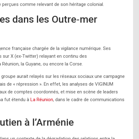
ore perçues comme relevant de son héritage colonial.
s dans les Outre‑mer
agence française chargée de la vigilance numérique. Ses
 sur X (ex‑Twitter) relayant en continu des
a Réunion, la Guyane, ou encore la Corse.
e groupe aurait relayés sur les réseaux sociaux une campagne
ais de « répression ». En effet, les analyses de VIGINUM
seaux de comptes coordonnés, et mise en scène de leaders
ma fut étendu à
La Réunion
, dans le cadre de communications
utien à l’Arménie
ans un contexte de la dégradation des relations entre la