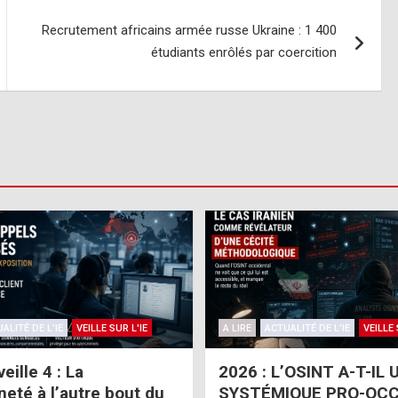
Recrutement africains armée russe Ukraine : 1 400
étudiants enrôlés par coercition
ALITÉ DE L'IE
VEILLE SUR L'IE
A LIRE
ACTUALITÉ DE L'IE
VEILLE 
eille 4 : La
2026 : L’OSINT A-T-IL 
neté à l’autre bout du
SYSTÉMIQUE PRO-OCC