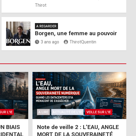
Thirot
A REGARDER
Borgen, une femme au pouvoir
3 ans ago
ThirotQuentin
SUR L'IE
A LIRE
ACTUALITÉ DE L'IE
VEILLE SUR L'IE
UN BIAIS
Note de veille 2 : L’EAU, ANGLE
IDENTAL
MORT DE LA SOUVERAINETÉ