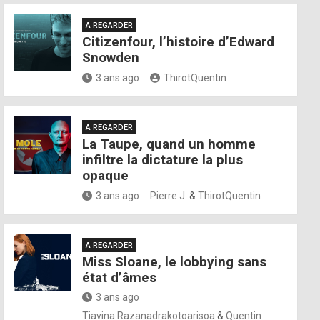
A REGARDER
Citizenfour, l’histoire d’Edward
Snowden
3 ans ago
ThirotQuentin
A REGARDER
La Taupe, quand un homme
infiltre la dictature la plus
opaque
3 ans ago
Pierre J.
&
ThirotQuentin
A REGARDER
Miss Sloane, le lobbying sans
état d’âmes
3 ans ago
Tiavina Razanadrakotoarisoa
&
Quentin