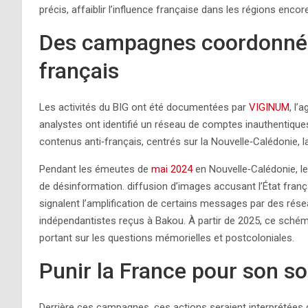
précis, affaiblir l’influence française dans les régions enc
Des campagnes coordonnée
français
Les activités du BIG ont été documentées par
VIGINUM
, l’
analystes ont identifié un réseau de comptes inauthentiques
contenus anti‑français, centrés sur la Nouvelle‑Calédonie, l
Pendant les émeutes de
mai 2024
en Nouvelle‑Calédonie, l
de désinformation. diffusion d’images accusant l’État franç
signalent l’amplification de certains messages par des ré
indépendantistes reçus à Bakou. À partir de 2025, ce sché
portant sur les questions mémorielles et postcoloniales.
Punir la France pour son so
Derrière ces campagnes, ces actions seraient interprétées d