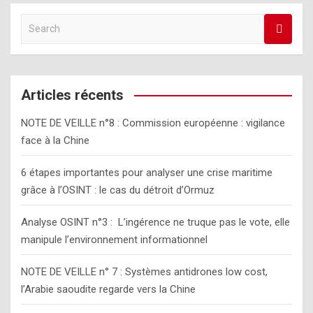
publications
S
e
a
r
c
Articles récents
h
NOTE DE VEILLE n°8 : Commission européenne : vigilance
face à la Chine
6 étapes importantes pour analyser une crise maritime
grâce à l’OSINT : le cas du détroit d’Ormuz
Analyse OSINT n°3 : L’ingérence ne truque pas le vote, elle
manipule l’environnement informationnel
NOTE DE VEILLE n° 7 : Systèmes antidrones low cost,
l’Arabie saoudite regarde vers la Chine