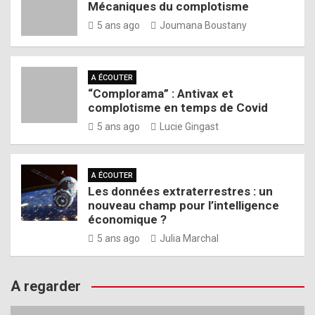
Mécaniques du complotisme
5 ans ago
Joumana Boustany
A ÉCOUTER
“Complorama” : Antivax et
complotisme en temps de Covid
5 ans ago
Lucie Gingast
A ÉCOUTER
Les données extraterrestres : un
nouveau champ pour l’intelligence
économique ?
5 ans ago
Julia Marchal
A regarder