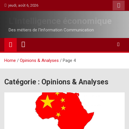
Skip
jeudi, août 6, 2026
to
content
L'Intelligence économique
Des métiers de l'Information Communication
Home
Opinions & Analyses
Page 4
Catégorie :
Opinions & Analyses