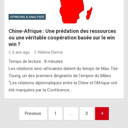
OPINIONS & ANALYSES
Chine-Afrique : Une prédation des ressources
ou une véritable coopération basée sur le win
win ?
6 ans ago
Hélène Dieme
Temps de lecture :
8
minutes
Les relations sino-africaines datent du temps de Mao Tsé-
Toung, un des premiers dirigeants de l’empire du Milieu.
“Les relations diplomatiques entre la Chine et l’Afrique ont
été marquées par la Conférence…
Pagination
Previous
1
…
3
4
des