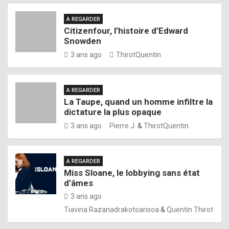
A REGARDER
Citizenfour, l’histoire d’Edward
Snowden
3 ans ago
ThirotQuentin
A REGARDER
La Taupe, quand un homme infiltre la
dictature la plus opaque
3 ans ago
Pierre J.
&
ThirotQuentin
A REGARDER
Miss Sloane, le lobbying sans état
d’âmes
3 ans ago
Tiavina Razanadrakotoarisoa
&
Quentin Thirot