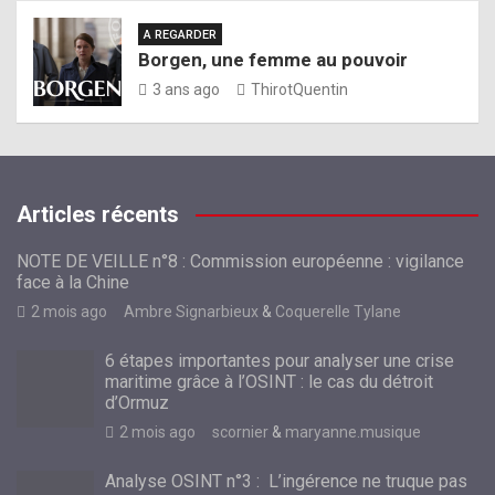
A REGARDER
Borgen, une femme au pouvoir
3 ans ago
ThirotQuentin
Articles récents
NOTE DE VEILLE n°8 : Commission européenne : vigilance
face à la Chine
2 mois ago
Ambre Signarbieux
&
Coquerelle Tylane
6 étapes importantes pour analyser une crise
maritime grâce à l’OSINT : le cas du détroit
d’Ormuz
2 mois ago
scornier
&
maryanne.musique
Analyse OSINT n°3 : L’ingérence ne truque pas