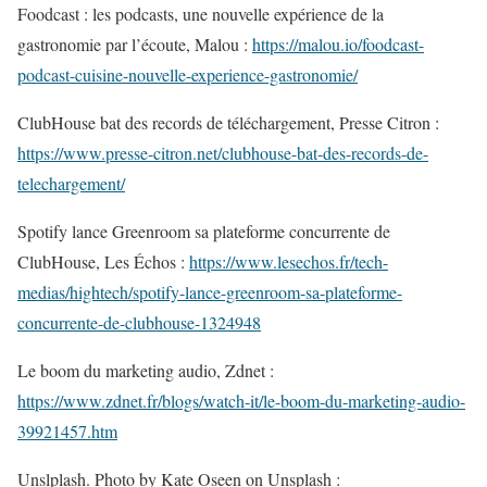
Foodcast : les podcasts, une nouvelle expérience de la
gastronomie par l’écoute, Malou :
https://malou.io/foodcast-
podcast-cuisine-nouvelle-experience-gastronomie/
ClubHouse bat des records de téléchargement, Presse Citron :
https://www.presse-citron.net/clubhouse-bat-des-records-de-
telechargement/
Spotify lance Greenroom sa plateforme concurrente de
ClubHouse, Les Échos :
https://www.lesechos.fr/tech-
medias/hightech/spotify-lance-greenroom-sa-plateforme-
concurrente-de-clubhouse-1324948
Le boom du marketing audio, Zdnet :
https://www.zdnet.fr/blogs/watch-it/le-boom-du-marketing-audio-
39921457.htm
Unslplash. Photo by Kate Oseen on Unsplash :