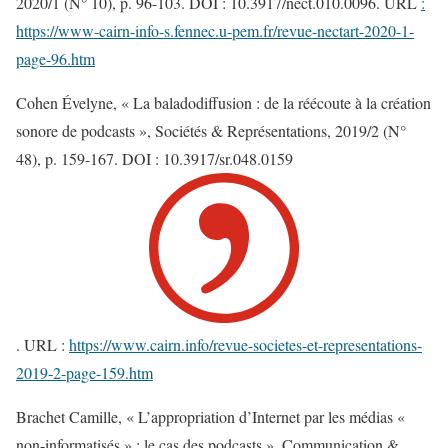
2020/1 (N° 10), p. 96-103. DOI : 10.3917/nect.010.0096. URL
:
https://www-cairn-info-s.fennec.u-pem.fr/revue-nectart-2020-1-
page-96.htm
Cohen Évelyne, « La baladodiffusion : de la réécoute à la création
sonore de podcasts », Sociétés & Représentations, 2019/2 (N°
48), p. 159-167. DOI : 10.3917/sr.048.0159
. URL :
https://www.cairn.info/revue-societes-et-representations-
2019-2-page-159.htm
Brachet Camille, « L’appropriation d’Internet par les médias «
non-informatisés » : le cas des podcasts », Communication &