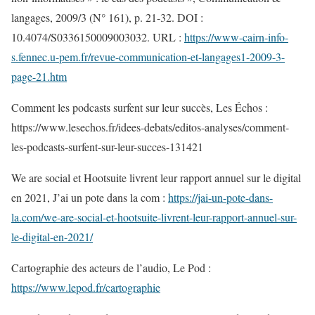
langages, 2009/3 (N° 161), p. 21-32. DOI :
10.4074/S0336150009003032. URL :
https://www-cairn-info-
s.fennec.u-pem.fr/revue-communication-et-langages1-2009-3-
page-21.htm
Comment les podcasts surfent sur leur succès, Les Échos :
https://www.lesechos.fr/idees-debats/editos-analyses/comment-
les-podcasts-surfent-sur-leur-succes-131421
We are social et Hootsuite livrent leur rapport annuel sur le digital
en 2021, J’ai un pote dans la com :
https://jai-un-pote-dans-
la.com/we-are-social-et-hootsuite-livrent-leur-rapport-annuel-sur-
le-digital-en-2021/
Cartographie des acteurs de l’audio, Le Pod :
https://www.lepod.fr/cartographie