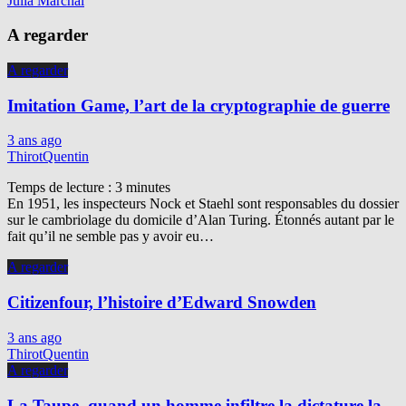
Julia Marchal
A regarder
A regarder
Imitation Game, l’art de la cryptographie de guerre
3 ans ago
ThirotQuentin
Temps de lecture :
3
minutes
En 1951, les inspecteurs Nock et Staehl sont responsables du dossier
sur le cambriolage du domicile d’Alan Turing. Étonnés autant par le
fait qu’il ne semble pas y avoir eu…
A regarder
Citizenfour, l’histoire d’Edward Snowden
3 ans ago
ThirotQuentin
A regarder
La Taupe, quand un homme infiltre la dictature la