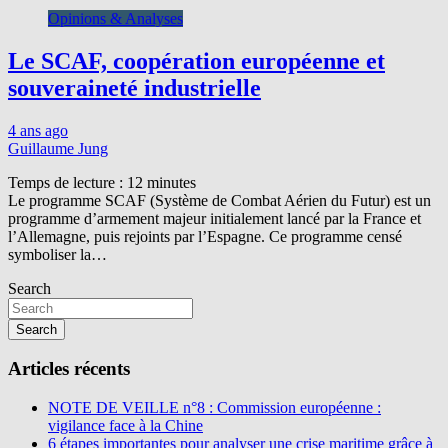
Opinions & Analyses
Le SCAF, coopération européenne et
souveraineté industrielle
4 ans ago
Guillaume Jung
Temps de lecture :
12
minutes
Le programme SCAF (Système de Combat Aérien du Futur) est un
programme d’armement majeur initialement lancé par la France et
l’Allemagne, puis rejoints par l’Espagne. Ce programme censé
symboliser la…
Search
Search
Articles récents
NOTE DE VEILLE n°8 : Commission européenne :
vigilance face à la Chine
6 étapes importantes pour analyser une crise maritime grâce à