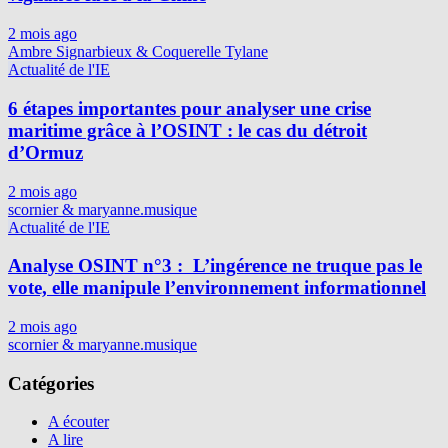
2 mois ago
Ambre Signarbieux & Coquerelle Tylane
Actualité de l'IE
6 étapes importantes pour analyser une crise
maritime grâce à l’OSINT : le cas du détroit
d’Ormuz
2 mois ago
scornier & maryanne.musique
Actualité de l'IE
Analyse OSINT n°3 : L’ingérence ne truque pas le
vote, elle manipule l’environnement informationnel
2 mois ago
scornier & maryanne.musique
Catégories
A écouter
A lire