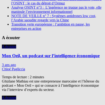
l’OSINT : le cas du détroit d’Ormuz
Analyse OSINT n°3 : L’ingérence ne truque pas le vote, elle
manipule l’environnement informationnel
NOTE DE VEILLE n° 7 : Systèmes antidrones low cost,
l’Arabie saoudite regarde vers la Chine
Transition verte européenne : l’ambition en pause, les
entreprises en action
A écouter
A écouter
Mon Oeil, un podcast sur l’intelligence économique
3 ans ago
Chloé Pagliccia
Temps de lecture :
2
minutes
Ghizlane Mathiau est une entrepreneuse marocaine et l’hôtesse du
podcast « Mon Oeil » qui se consacre à l’intelligence économique
via l’interview d’experts du secteur.
A écouter