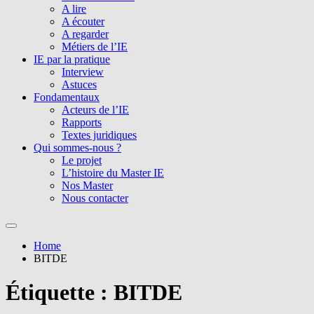
A lire
A écouter
A regarder
Métiers de l’IE
IE par la pratique
Interview
Astuces
Fondamentaux
Acteurs de l’IE
Rapports
Textes juridiques
Qui sommes-nous ?
Le projet
L’histoire du Master IE
Nos Master
Nous contacter
Home
BITDE
Étiquette :
BITDE