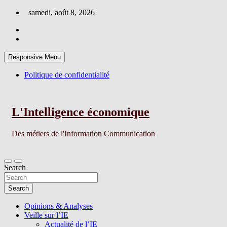
Skip
samedi, août 8, 2026
to
content
Responsive Menu
Politique de confidentialité
L'Intelligence économique
Des métiers de l'Information Communication
Search
Search
Opinions & Analyses
Veille sur l’IE
Actualité de l’IE