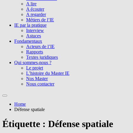
A lire
A écouter
A regarder
Métiers de l’IE
IE par la pratique
Interview
Astuces
Fondamentaux
Acteurs de l’IE
Rapports
Textes juridiques
Qui sommes-nous ?
Le projet
L’histoire du Master IE
Nos Master
Nous contacter
Home
Défense spatiale
Étiquette :
Défense spatiale