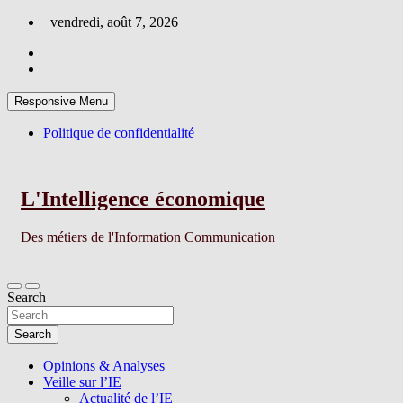
Skip
vendredi, août 7, 2026
to
content
Responsive Menu
Politique de confidentialité
L'Intelligence économique
Des métiers de l'Information Communication
Search
Search
Opinions & Analyses
Veille sur l’IE
Actualité de l’IE