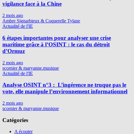
vigilance face à la Chine
2 mois ago
Ambre Signarbieux & Coquerelle Tylane
Actualité de l'IE
6 étapes importantes pour analyser une crise
maritime grâce à l’OSINT : le cas du détroit
d’Ormuz
2 mois ago
scornier & maryanne.musique
Actualité de l'IE
Analyse OSINT n°3 : L’ingérence ne truque pas le
vote, elle manipule l’environnement informationnel
2 mois ago
scornier & maryanne.musique
Catégories
A écouter