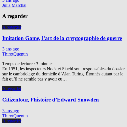
5 ans ago
Julia Marchal
A regarder
A regarder
Imitation Game, l’art de la cryptographie de guerre
3 ans ago
ThirotQuentin
Temps de lecture :
3
minutes
En 1951, les inspecteurs Nock et Staehl sont responsables du dossier
sur le cambriolage du domicile d’Alan Turing. Étonnés autant par le
fait qu’il ne semble pas y avoir eu…
A regarder
Citizenfour, l’histoire d’Edward Snowden
3 ans ago
ThirotQuentin
A regarder