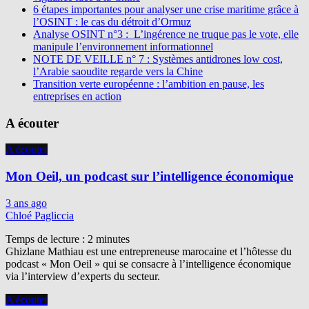
6 étapes importantes pour analyser une crise maritime grâce à
l’OSINT : le cas du détroit d’Ormuz
Analyse OSINT n°3 : L’ingérence ne truque pas le vote, elle
manipule l’environnement informationnel
NOTE DE VEILLE n° 7 : Systèmes antidrones low cost,
l’Arabie saoudite regarde vers la Chine
Transition verte européenne : l’ambition en pause, les
entreprises en action
A écouter
A écouter
Mon Oeil, un podcast sur l’intelligence économique
3 ans ago
Chloé Pagliccia
Temps de lecture :
2
minutes
Ghizlane Mathiau est une entrepreneuse marocaine et l’hôtesse du
podcast « Mon Oeil » qui se consacre à l’intelligence économique
via l’interview d’experts du secteur.
A écouter