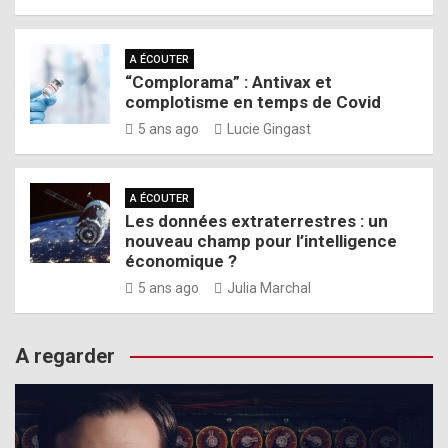
A ÉCOUTER
“Complorama” : Antivax et
complotisme en temps de Covid
5 ans ago
Lucie Gingast
A ÉCOUTER
Les données extraterrestres : un
nouveau champ pour l’intelligence
économique ?
5 ans ago
Julia Marchal
A regarder