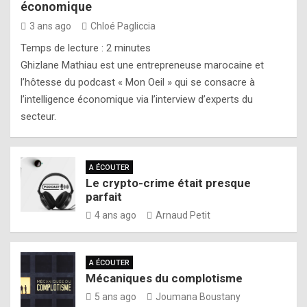
économique
3 ans ago
Chloé Pagliccia
Temps de lecture :
2
minutes
Ghizlane Mathiau est une entrepreneuse marocaine et
l’hôtesse du podcast « Mon Oeil » qui se consacre à
l’intelligence économique via l’interview d’experts du
secteur.
A ÉCOUTER
Le crypto-crime était presque
parfait
4 ans ago
Arnaud Petit
A ÉCOUTER
Mécaniques du complotisme
5 ans ago
Joumana Boustany