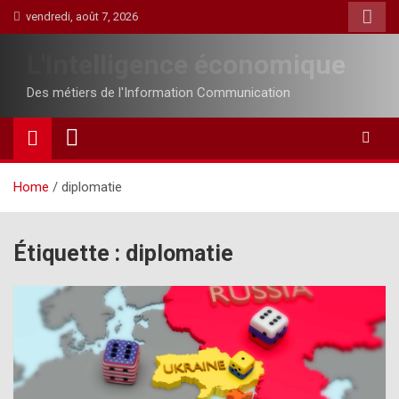
Skip
vendredi, août 7, 2026
to
content
L'Intelligence économique
Des métiers de l'Information Communication
Home
diplomatie
Étiquette :
diplomatie