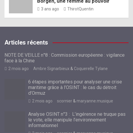
Borgen, une femme au pouvoir
3 ans ago
ThirotQuentin
Articles récents
NOTE DE VEILLE n°8 : Commission européenne : vigilance
face à la Chine
2 mois ago
Ambre Signarbieux
&
Coquerelle Tylane
6 étapes importantes pour analyser une crise
maritime grâce à l’OSINT : le cas du détroit
d’Ormuz
2 mois ago
scornier
&
maryanne.musique
Analyse OSINT n°3 : L’ingérence ne truque pas
le vote, elle manipule l’environnement
informationnel