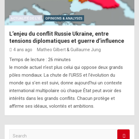
ACTUALITÉ DE L'IE
OPINIONS & ANALYSES
L’enjeu du conflit Russie Ukraine, entre
tensions diplomatiques et guerre d’influence
4 ans ago
Matheo Gilbert
&
Guillaume Jung
Temps de lecture :
26
minutes
le monde actuel n’est plus celui qui oppose deux grands
pôles mondiaux. La chute de l’URSS et l’évolution du
monde qui s’en est suivi, donne aujourd’hui un contexte
international multipolaire où chaque État peut avoir des
intérêts dans les grands conflits. Chacun protège et
affirme ses idéaux, volontés et ambitions.
S