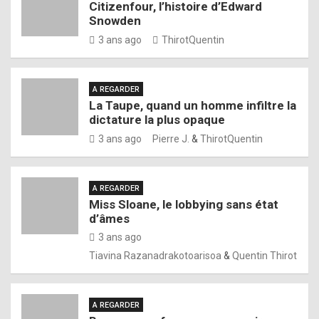
Citizenfour, l’histoire d’Edward
Snowden
3 ans ago
ThirotQuentin
A REGARDER
La Taupe, quand un homme infiltre la
dictature la plus opaque
3 ans ago
Pierre J.
&
ThirotQuentin
A REGARDER
Miss Sloane, le lobbying sans état
d’âmes
3 ans ago
Tiavina Razanadrakotoarisoa
&
Quentin Thirot
A REGARDER