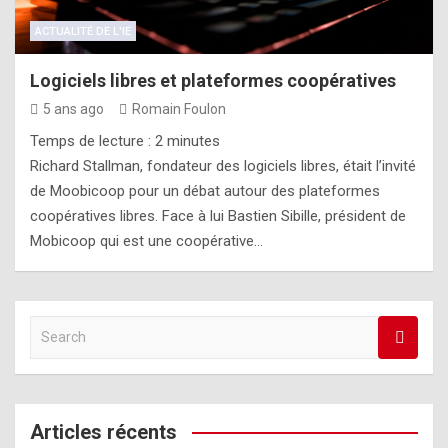
ACTUALITÉ DE L'IE
Logiciels libres et plateformes coopératives
5 ans ago
Romain Foulon
Temps de lecture :
2
minutes
Richard Stallman, fondateur des logiciels libres, était l’invité
de Moobicoop pour un débat autour des plateformes
coopératives libres. Face à lui Bastien Sibille, président de
Mobicoop qui est une coopérative…
S
e
a
r
c
Articles récents