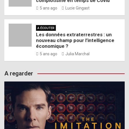
complotisme en temps de Covid
5 ans ago
Lucie Gingast
A ÉCOUTER
Les données extraterrestres : un
nouveau champ pour l’intelligence
économique ?
5 ans ago
Julia Marchal
A regarder