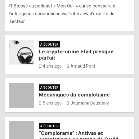
l’hôtesse du podcast « Mon Oeil » qui se consacre à
l’intelligence économique via l’interview d’experts du
secteur.
A ÉCOUTER
Le crypto-crime était presque
parfait
4 ans ago
Arnaud Petit
A ÉCOUTER
Mécaniques du complotisme
5 ans ago
Joumana Boustany
A ÉCOUTER
“Complorama” : Antivax et