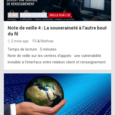
A LIRE
ACTUALITÉ DE L'IE
VEILLE SUR L'IE
Note de veille 4 : La souveraineté à l’autre bout
du fil
2 mois ago
FS
&
Mathias
Temps de lecture :
5
minutes
Note de veille sur les centres d’appels : une vulnérabilité
invisible à l’interface entre relation client et renseignement.