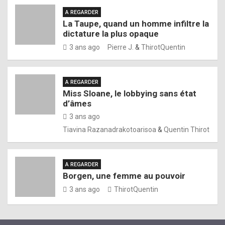
A REGARDER
La Taupe, quand un homme infiltre la
dictature la plus opaque
3 ans ago
Pierre J.
&
ThirotQuentin
A REGARDER
Miss Sloane, le lobbying sans état
d’âmes
3 ans ago
Tiavina Razanadrakotoarisoa
&
Quentin Thirot
A REGARDER
Borgen, une femme au pouvoir
3 ans ago
ThirotQuentin