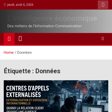
Skip
jeudi, août 6, 2026
to
content
L'Intelligence économique
Des métiers de l'Information Communication
Home
Données
Étiquette :
Données