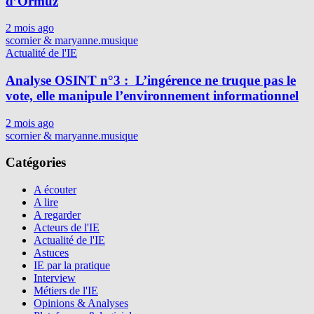
d’Ormuz
2 mois ago
scornier & maryanne.musique
Actualité de l'IE
Analyse OSINT n°3 : L’ingérence ne truque pas le
vote, elle manipule l’environnement informationnel
2 mois ago
scornier & maryanne.musique
Catégories
A écouter
A lire
A regarder
Acteurs de l'IE
Actualité de l'IE
Astuces
IE par la pratique
Interview
Métiers de l'IE
Opinions & Analyses