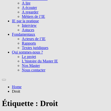
A lire
A écouter
A regarder
Métiers de l’IE
IE par la pratique
Interview
Astuces
Fondamentaux
Acteurs de l’IE
Rapports
Textes juridiques
Qui sommes-nous ?
Le projet
L’histoire du Master IE
Nos Master
Nous contacter
Home
Droit
Étiquette :
Droit