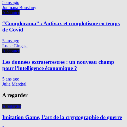
5 ans ago
Joumana Boustany
A écouter
“Complorama” : Antivax et complotisme en temps
de Covid
5 ans ago
Lucie Gingast
A écouter
Les données extraterrestres : un nouveau champ
pour l’intelligence économique ?
5 ans ago
Julia Marchal
A regarder
A regarder
Imitation Game, l’art de la cryptographie de guerre