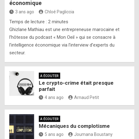
économique
3 ans ago
Chloé Pagliccia
Temps de lecture :
2
minutes
Ghizlane Mathiau est une entrepreneuse marocaine et
l’hôtesse du podcast « Mon Oeil » qui se consacre à
l’intelligence économique via l’interview d’experts du
secteur.
A ÉCOUTER
Le crypto-crime était presque
parfait
4 ans ago
Arnaud Petit
A ÉCOUTER
Mécaniques du complotisme
5 ans ago
Joumana Boustany