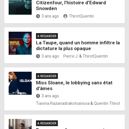
Citizenfour, l’histoire d’Edward
Snowden
3 ans ago
ThirotQuentin
A REGARDER
La Taupe, quand un homme infiltre la
dictature la plus opaque
3 ans ago
Pierre J.
&
ThirotQuentin
A REGARDER
Miss Sloane, le lobbying sans état
d’âmes
3 ans ago
Tiavina Razanadrakotoarisoa
&
Quentin Thirot
A REGARDER