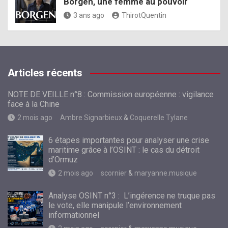
Borgen, une femme au pouvoir
3 ans ago
ThirotQuentin
Articles récents
NOTE DE VEILLE n°8 : Commission européenne : vigilance
face à la Chine
2 mois ago
Ambre Signarbieux
&
Coquerelle Tylane
6 étapes importantes pour analyser une crise
maritime grâce à l’OSINT : le cas du détroit
d’Ormuz
2 mois ago
scornier
&
maryanne.musique
Analyse OSINT n°3 : L’ingérence ne truque pas
le vote, elle manipule l’environnement
informationnel