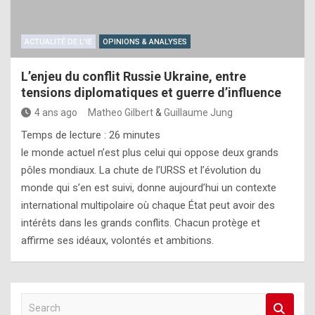
ACTUALITÉ DE L'IE
OPINIONS & ANALYSES
L’enjeu du conflit Russie Ukraine, entre
tensions diplomatiques et guerre d’influence
4 ans ago
Matheo Gilbert
&
Guillaume Jung
Temps de lecture :
26
minutes
le monde actuel n’est plus celui qui oppose deux grands
pôles mondiaux. La chute de l’URSS et l’évolution du
monde qui s’en est suivi, donne aujourd’hui un contexte
international multipolaire où chaque État peut avoir des
intérêts dans les grands conflits. Chacun protège et
affirme ses idéaux, volontés et ambitions.
S