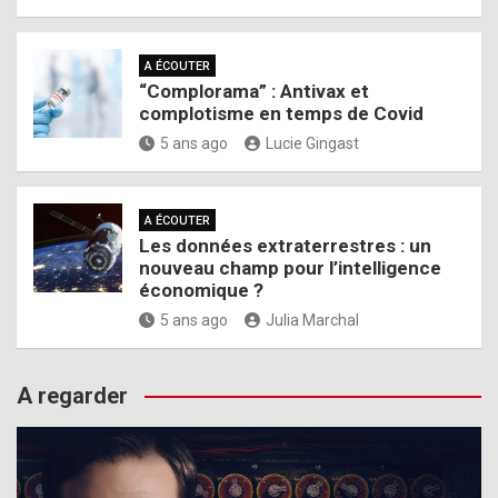
A ÉCOUTER
“Complorama” : Antivax et
complotisme en temps de Covid
5 ans ago
Lucie Gingast
A ÉCOUTER
Les données extraterrestres : un
nouveau champ pour l’intelligence
économique ?
5 ans ago
Julia Marchal
A regarder