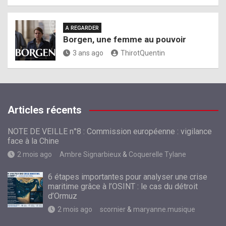
A REGARDER
Borgen, une femme au pouvoir
3 ans ago
ThirotQuentin
Articles récents
NOTE DE VEILLE n°8 : Commission européenne : vigilance
face à la Chine
2 mois ago
Ambre Signarbieux
&
Coquerelle Tylane
6 étapes importantes pour analyser une crise
maritime grâce à l’OSINT : le cas du détroit
d’Ormuz
2 mois ago
scornier
&
maryanne.musique