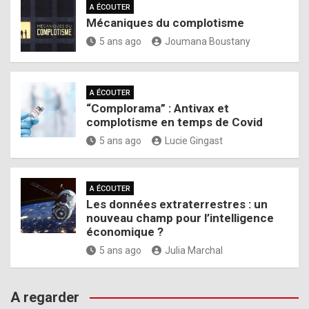
A ÉCOUTER
Mécaniques du complotisme
5 ans ago
Joumana Boustany
A ÉCOUTER
“Complorama” : Antivax et
complotisme en temps de Covid
5 ans ago
Lucie Gingast
A ÉCOUTER
Les données extraterrestres : un
nouveau champ pour l’intelligence
économique ?
5 ans ago
Julia Marchal
A regarder