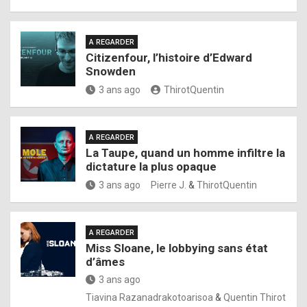
A REGARDER
Citizenfour, l’histoire d’Edward
Snowden
3 ans ago
ThirotQuentin
A REGARDER
La Taupe, quand un homme infiltre la
dictature la plus opaque
3 ans ago
Pierre J.
&
ThirotQuentin
A REGARDER
Miss Sloane, le lobbying sans état
d’âmes
3 ans ago
Tiavina Razanadrakotoarisoa
&
Quentin Thirot