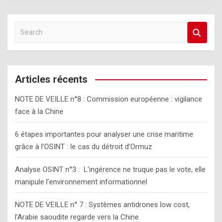
S
e
a
r
c
Articles récents
h
NOTE DE VEILLE n°8 : Commission européenne : vigilance
face à la Chine
6 étapes importantes pour analyser une crise maritime
grâce à l’OSINT : le cas du détroit d’Ormuz
Analyse OSINT n°3 : L’ingérence ne truque pas le vote, elle
manipule l’environnement informationnel
NOTE DE VEILLE n° 7 : Systèmes antidrones low cost,
l’Arabie saoudite regarde vers la Chine