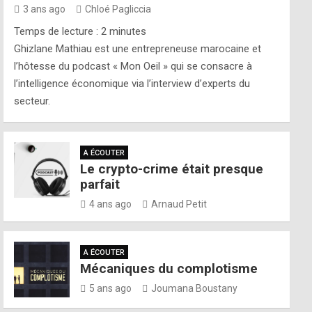
3 ans ago
Chloé Pagliccia
Temps de lecture :
2
minutes
Ghizlane Mathiau est une entrepreneuse marocaine et
l’hôtesse du podcast « Mon Oeil » qui se consacre à
l’intelligence économique via l’interview d’experts du
secteur.
A ÉCOUTER
Le crypto-crime était presque
parfait
4 ans ago
Arnaud Petit
A ÉCOUTER
Mécaniques du complotisme
5 ans ago
Joumana Boustany