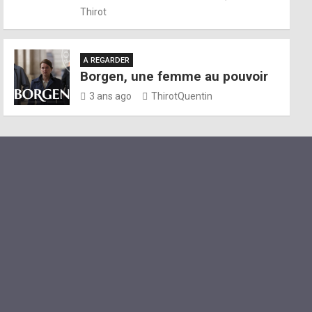
Thirot
A REGARDER
Borgen, une femme au pouvoir
3 ans ago
ThirotQuentin