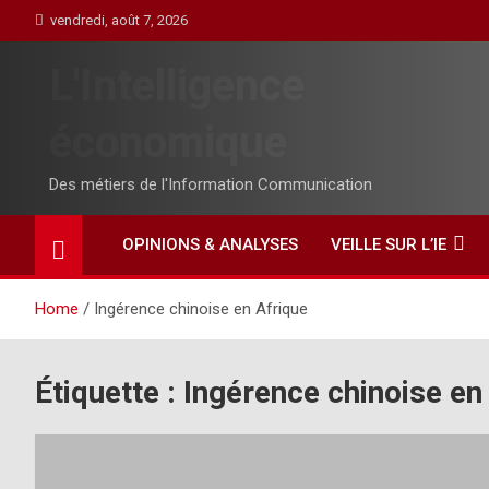
Skip
vendredi, août 7, 2026
to
content
L'Intelligence
économique
Des métiers de l'Information Communication
OPINIONS & ANALYSES
VEILLE SUR L’IE
Home
Ingérence chinoise en Afrique
Étiquette :
Ingérence chinoise en