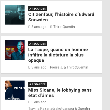
A REGARDER
Citizenfour, l’histoire d’Edward
Snowden
3 ans ago
ThirotQuentin
A REGARDER
La Taupe, quand un homme
infiltre la dictature la plus
opaque
3 ans ago
Pierre J.
&
ThirotQuentin
A REGARDER
Miss Sloane, le lobbying sans
état d’âmes
3 ans ago
Tiavina Razanadrakotoarisoa
&
Quentin