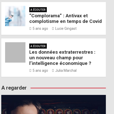
A ÉCOUTER
“Complorama” : Antivax et
complotisme en temps de Covid
5 ans ago
Lucie Gingast
A ÉCOUTER
Les données extraterrestres :
un nouveau champ pour
l’intelligence économique ?
5 ans ago
Julia Marchal
A regarder