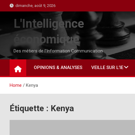
Skip
dimanche, août 9, 2026
to
content
L'Intelligence
économique
Des métiers de l'Information Communication
OPINIONS & ANALYSES
VEILLE SUR L’IE
Home
Kenya
Étiquette :
Kenya