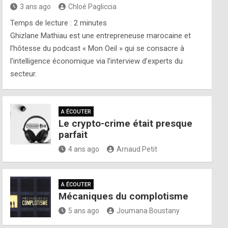
3 ans ago
Chloé Pagliccia
Temps de lecture :
2
minutes
Ghizlane Mathiau est une entrepreneuse marocaine et
l’hôtesse du podcast « Mon Oeil » qui se consacre à
l’intelligence économique via l’interview d’experts du
secteur.
A ÉCOUTER
Le crypto-crime était presque
parfait
4 ans ago
Arnaud Petit
A ÉCOUTER
Mécaniques du complotisme
5 ans ago
Joumana Boustany