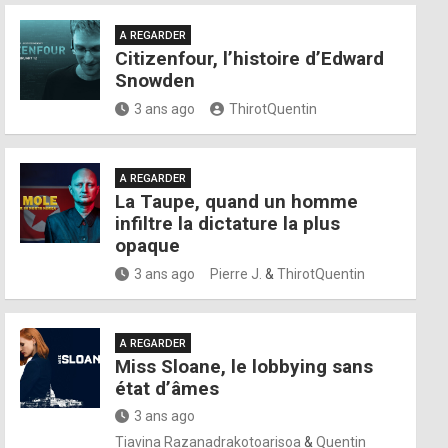
A REGARDER
Citizenfour, l’histoire d’Edward
Snowden
3 ans ago
ThirotQuentin
A REGARDER
La Taupe, quand un homme
infiltre la dictature la plus
opaque
3 ans ago
Pierre J.
&
ThirotQuentin
A REGARDER
Miss Sloane, le lobbying sans
état d’âmes
3 ans ago
Tiavina Razanadrakotoarisoa
&
Quentin