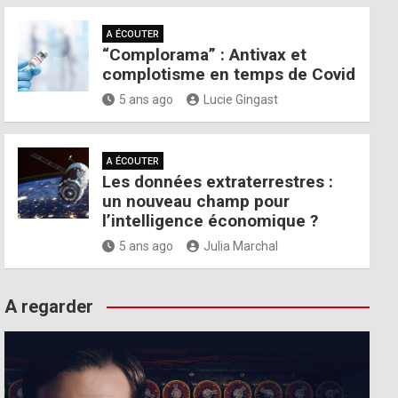
A ÉCOUTER
“Complorama” : Antivax et
complotisme en temps de Covid
5 ans ago
Lucie Gingast
A ÉCOUTER
Les données extraterrestres :
un nouveau champ pour
l’intelligence économique ?
5 ans ago
Julia Marchal
A regarder