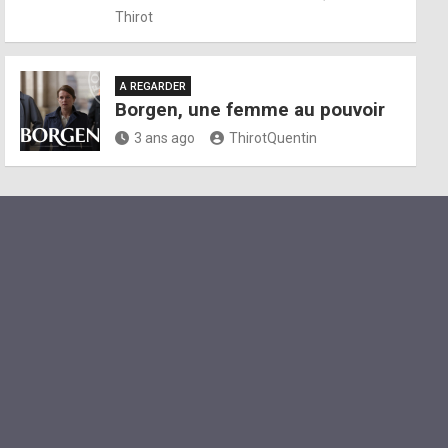
Thirot
A REGARDER
Borgen, une femme au pouvoir
3 ans ago
ThirotQuentin