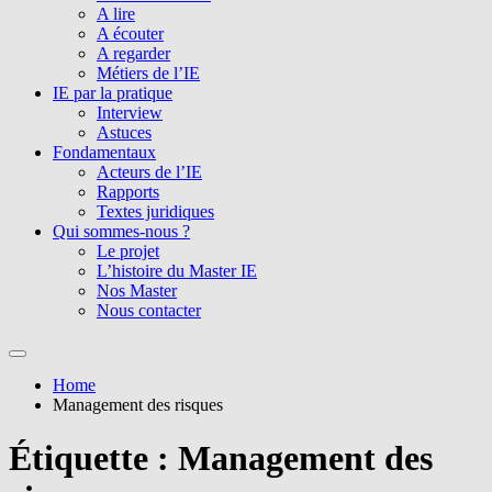
A lire
A écouter
A regarder
Métiers de l’IE
IE par la pratique
Interview
Astuces
Fondamentaux
Acteurs de l’IE
Rapports
Textes juridiques
Qui sommes-nous ?
Le projet
L’histoire du Master IE
Nos Master
Nous contacter
Home
Management des risques
Étiquette :
Management des