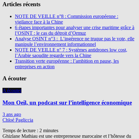
Articles récents
NOTE DE VEILLE n°8 : Commission européenne :
vigilance face à la Chine
6 étapes importantes pour analyser une crise maritime grâce à
l’OSINT : le cas du détroit d’Ormuz
Analyse OSINT n°3 : L’ingérence ne truque pas le vote, elle
manipule l’environnement informationnel
NOTE DE VEILLE n° 7 : Systèmes antidrones low cost,
l’Arabie saoudite regarde vers la Chine
Transition verte européenne : l’ambition en pause, les
entreprises en action
A écouter
A écouter
Mon Oeil, un podcast sur l’intelligence économique
3 ans ago
Chloé Pagliccia
Temps de lecture :
2
minutes
Ghizlane Mathiau est une entrepreneuse marocaine et l’hôtesse du