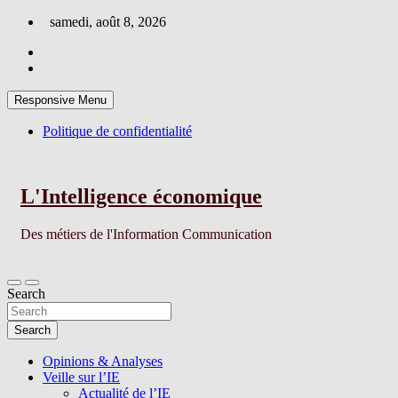
Skip
samedi, août 8, 2026
to
content
Responsive Menu
Politique de confidentialité
L'Intelligence économique
Des métiers de l'Information Communication
Search
Search
Opinions & Analyses
Veille sur l’IE
Actualité de l’IE