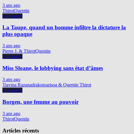
3 ans ago
ThirotQuentin
A regarder
La Taupe, quand un homme infiltre la dictature la
plus opaque
3 ans ago
Pierre J. & ThirotQuentin
A regarder
Miss Sloane, le lobbying sans état d’âmes
3 ans ago
Tiavina Razanadrakotoarisoa & Quentin Thirot
A regarder
Borgen, une femme au pouvoir
3 ans ago
ThirotQuentin
Articles récents