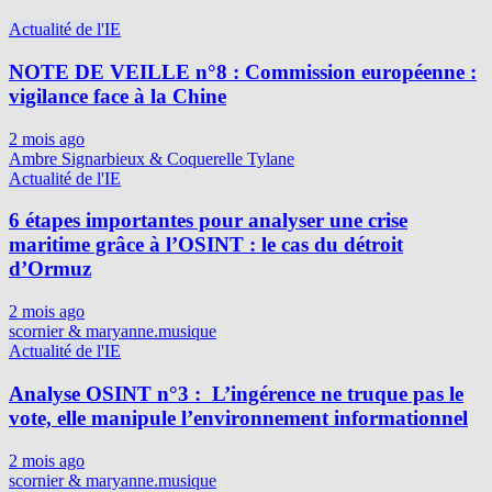
Actualité de l'IE
NOTE DE VEILLE n°8 : Commission européenne :
vigilance face à la Chine
2 mois ago
Ambre Signarbieux & Coquerelle Tylane
Actualité de l'IE
6 étapes importantes pour analyser une crise
maritime grâce à l’OSINT : le cas du détroit
d’Ormuz
2 mois ago
scornier & maryanne.musique
Actualité de l'IE
Analyse OSINT n°3 : L’ingérence ne truque pas le
vote, elle manipule l’environnement informationnel
2 mois ago
scornier & maryanne.musique