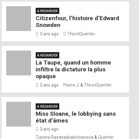
A REGARDER
Citizenfour, l’histoire d’Edward
Snowden
3 ans ago
ThirotQuentin
A REGARDER
La Taupe, quand un homme
infiltre la dictature la plus
opaque
3 ans ago
Pierre J.
&
ThirotQuentin
A REGARDER
Miss Sloane, le lobbying sans
état d’âmes
3 ans ago
Tiavina Razanadrakotoarisoa
&
Quentin