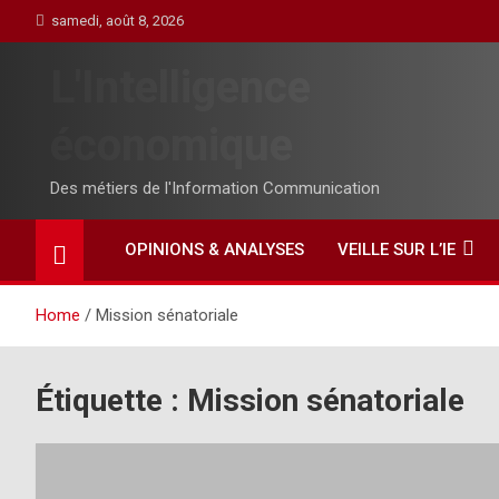
Skip
samedi, août 8, 2026
to
content
L'Intelligence
économique
Des métiers de l'Information Communication
OPINIONS & ANALYSES
VEILLE SUR L’IE
Home
Mission sénatoriale
Étiquette :
Mission sénatoriale