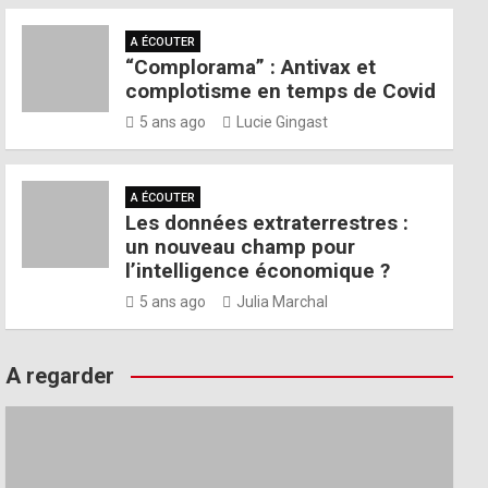
A ÉCOUTER
“Complorama” : Antivax et
complotisme en temps de Covid
5 ans ago
Lucie Gingast
A ÉCOUTER
Les données extraterrestres :
un nouveau champ pour
l’intelligence économique ?
5 ans ago
Julia Marchal
A regarder