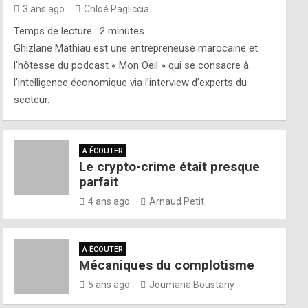
3 ans ago
Chloé Pagliccia
Temps de lecture :
2
minutes
Ghizlane Mathiau est une entrepreneuse marocaine et
l’hôtesse du podcast « Mon Oeil » qui se consacre à
l’intelligence économique via l’interview d’experts du
secteur.
A ÉCOUTER
Le crypto-crime était presque
parfait
4 ans ago
Arnaud Petit
A ÉCOUTER
Mécaniques du complotisme
5 ans ago
Joumana Boustany