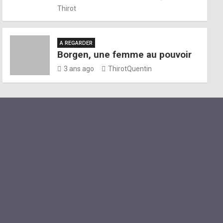
Thirot
A REGARDER
Borgen, une femme au pouvoir
3 ans ago
ThirotQuentin