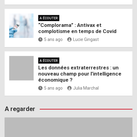
A ÉCOUTER
“Complorama” : Antivax et
complotisme en temps de Covid
5 ans ago
Lucie Gingast
A ÉCOUTER
Les données extraterrestres : un
nouveau champ pour l’intelligence
économique ?
5 ans ago
Julia Marchal
A regarder