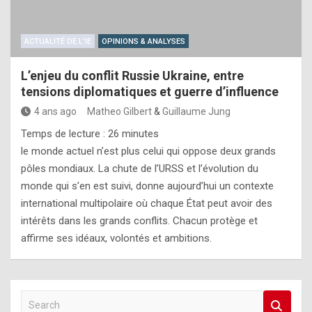
ACTUALITÉ DE L'IE
OPINIONS & ANALYSES
L’enjeu du conflit Russie Ukraine, entre
tensions diplomatiques et guerre d’influence
4 ans ago
Matheo Gilbert
&
Guillaume Jung
Temps de lecture :
26
minutes
le monde actuel n’est plus celui qui oppose deux grands
pôles mondiaux. La chute de l’URSS et l’évolution du
monde qui s’en est suivi, donne aujourd’hui un contexte
international multipolaire où chaque État peut avoir des
intérêts dans les grands conflits. Chacun protège et
affirme ses idéaux, volontés et ambitions.
S