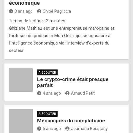
économique
3 ans ago
Chloé Pagliccia
Temps de lecture :
2
minutes
Ghizlane Mathiau est une entrepreneuse marocaine et
l’hôtesse du podcast « Mon Oeil » qui se consacre à
l’intelligence économique via l’interview d’experts du
secteur.
A ÉCOUTER
Le crypto-crime était presque
parfait
4 ans ago
Arnaud Petit
A ÉCOUTER
Mécaniques du complotisme
5 ans ago
Joumana Boustany