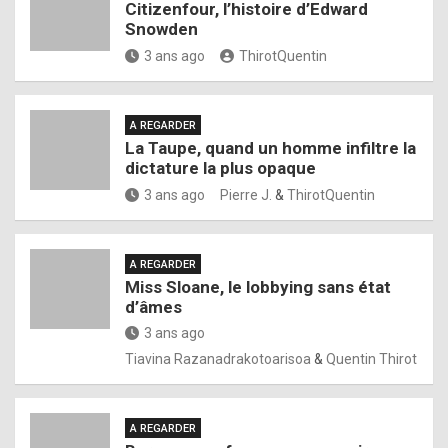
Citizenfour, l’histoire d’Edward
Snowden
3 ans ago
ThirotQuentin
A REGARDER
La Taupe, quand un homme infiltre la
dictature la plus opaque
3 ans ago
Pierre J.
&
ThirotQuentin
A REGARDER
Miss Sloane, le lobbying sans état
d’âmes
3 ans ago
Tiavina Razanadrakotoarisoa
&
Quentin Thirot
A REGARDER