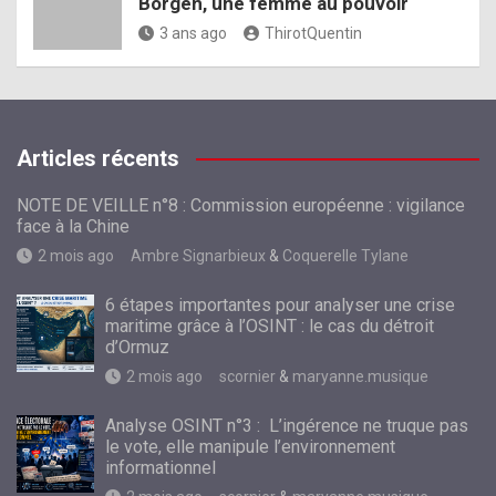
Borgen, une femme au pouvoir
3 ans ago
ThirotQuentin
Articles récents
NOTE DE VEILLE n°8 : Commission européenne : vigilance
face à la Chine
2 mois ago
Ambre Signarbieux
&
Coquerelle Tylane
6 étapes importantes pour analyser une crise
maritime grâce à l’OSINT : le cas du détroit
d’Ormuz
2 mois ago
scornier
&
maryanne.musique
Analyse OSINT n°3 : L’ingérence ne truque pas
le vote, elle manipule l’environnement
informationnel