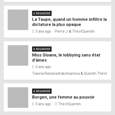
A REGARDER
La Taupe, quand un homme infiltre la
dictature la plus opaque
3 ans ago
Pierre J.
&
ThirotQuentin
A REGARDER
Miss Sloane, le lobbying sans état
d’âmes
3 ans ago
Tiavina Razanadrakotoarisoa
&
Quentin Thirot
A REGARDER
Borgen, une femme au pouvoir
3 ans ago
ThirotQuentin