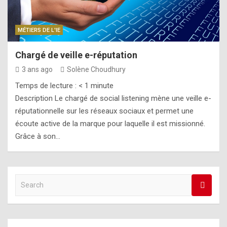
MÉTIERS DE L'IE
Chargé de veille e-réputation
3 ans ago
Solène Choudhury
Temps de lecture :
< 1
minute
Description Le chargé de social listening mène une veille e-
réputationnelle sur les réseaux sociaux et permet une
écoute active de la marque pour laquelle il est missionné.
Grâce à son…
S
e
a
r