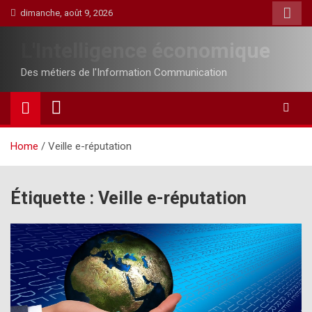
Skip
dimanche, août 9, 2026
to
content
L'Intelligence économique
Des métiers de l'Information Communication
Home
Veille e-réputation
Étiquette :
Veille e-réputation