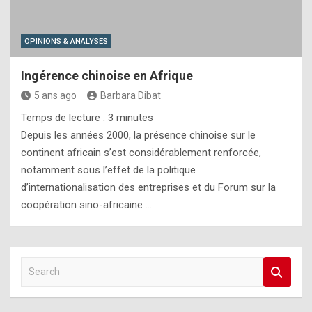
OPINIONS & ANALYSES
Ingérence chinoise en Afrique
5 ans ago
Barbara Dibat
Temps de lecture :
3
minutes
Depuis les années 2000, la présence chinoise sur le
continent africain s’est considérablement renforcée,
notamment sous l’effet de la politique
d’internationalisation des entreprises et du Forum sur la
coopération sino-africaine …
S
e
a