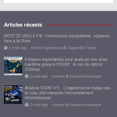
Articles récents
NOTE DE VEILLE n°8 : Commission européenne : vigilance
face à la Chine
2 mois ago
Ambre Signarbieux
&
Coquerelle Tylane
6 étapes importantes pour analyser une crise
maritime grâce à l’OSINT : le cas du détroit
d’Ormuz
2 mois ago
scornier
&
maryanne.musique
Analyse OSINT n°3 : L’ingérence ne truque pas
le vote, elle manipule l’environnement
informationnel
2 mois ago
scornier
&
maryanne.musique