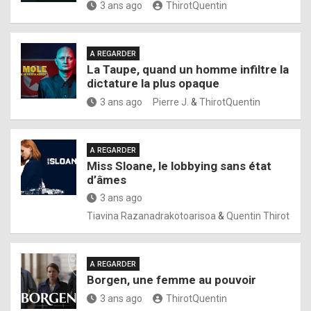
3 ans ago
ThirotQuentin
A REGARDER
La Taupe, quand un homme infiltre la
dictature la plus opaque
3 ans ago
Pierre J.
&
ThirotQuentin
A REGARDER
Miss Sloane, le lobbying sans état
d’âmes
3 ans ago
Tiavina Razanadrakotoarisoa
&
Quentin Thirot
A REGARDER
Borgen, une femme au pouvoir
3 ans ago
ThirotQuentin