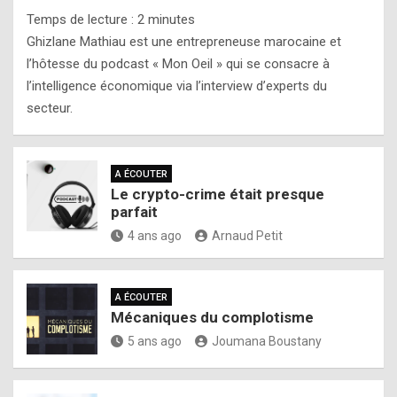
Temps de lecture :
2
minutes
Ghizlane Mathiau est une entrepreneuse marocaine et
l’hôtesse du podcast « Mon Oeil » qui se consacre à
l’intelligence économique via l’interview d’experts du
secteur.
A ÉCOUTER
Le crypto-crime était presque
parfait
4 ans ago
Arnaud Petit
A ÉCOUTER
Mécaniques du complotisme
5 ans ago
Joumana Boustany