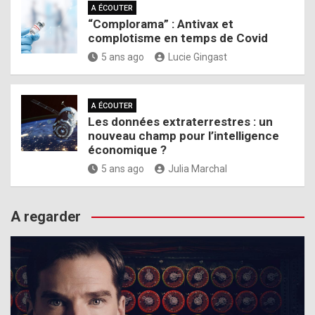
A ÉCOUTER
“Complorama” : Antivax et
complotisme en temps de Covid
5 ans ago
Lucie Gingast
A ÉCOUTER
Les données extraterrestres : un
nouveau champ pour l’intelligence
économique ?
5 ans ago
Julia Marchal
A regarder