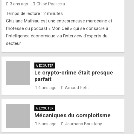
3 ans ago
Chloé Pagliccia
Temps de lecture :
2
minutes
Ghizlane Mathiau est une entrepreneuse marocaine et
l’hôtesse du podcast « Mon Oeil » qui se consacre à
l’intelligence économique via l’interview d’experts du
secteur.
A ÉCOUTER
Le crypto-crime était presque
parfait
4 ans ago
Arnaud Petit
A ÉCOUTER
Mécaniques du complotisme
5 ans ago
Joumana Boustany