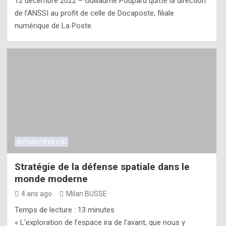
12 décembre 2022 – Guillaume Poupard quitte la direction
de l’ANSSI au profit de celle de Docaposte, filiale
numérique de La Poste.
ACTUALITÉ DE L'IE
Stratégie de la défense spatiale dans le
monde moderne
4 ans ago
Milan BUSSE
Temps de lecture :
13
minutes
« L’exploration de l’espace ira de l’avant, que nous y