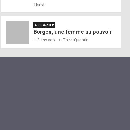
Thirot
A REGARDER
Borgen, une femme au pouvoir
3 ans ago
ThirotQuentin