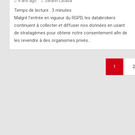
4 ans ago
Swann Latasa
Temps de lecture :
3
minutes
Malgré l’entrée en vigueur du RGPD, les databrokers
continuent à collecter et diffuser nos données en usant
de stratagèmes pour obtenir notre consentement afin de
les revendre à des organismes privés…
Pagination
1
2
des
publications