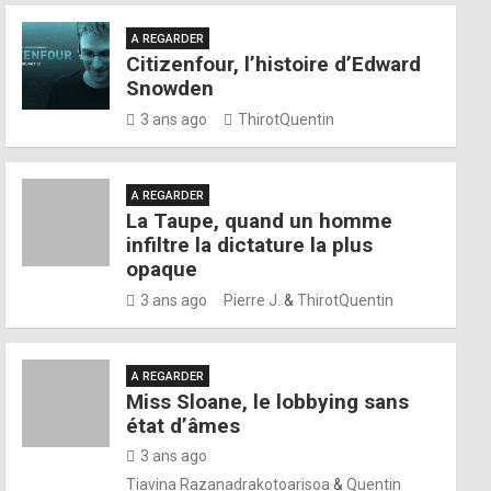
A REGARDER
Citizenfour, l’histoire d’Edward
Snowden
3 ans ago
ThirotQuentin
A REGARDER
La Taupe, quand un homme
infiltre la dictature la plus
opaque
3 ans ago
Pierre J.
&
ThirotQuentin
A REGARDER
Miss Sloane, le lobbying sans
état d’âmes
3 ans ago
Tiavina Razanadrakotoarisoa
&
Quentin