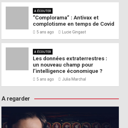
A ÉCOUTER
“Complorama” : Antivax et
complotisme en temps de Covid
5 ans ago
Lucie Gingast
A ÉCOUTER
Les données extraterrestres :
un nouveau champ pour
l’intelligence économique ?
5 ans ago
Julia Marchal
A regarder