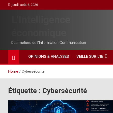
Skip
jeudi, août 6, 2026
to
content
L'Intelligence
économique
Des métiers de l'Information Communication
OPINIONS & ANALYSES
VEILLE SUR L’IE
Home
Cybersécurité
Étiquette :
Cybersécurité