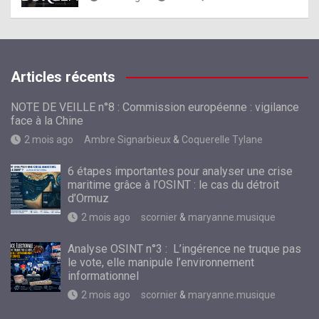
Articles récents
NOTE DE VEILLE n°8 : Commission européenne : vigilance
face à la Chine
2 mois ago
Ambre Signarbieux
&
Coquerelle Tylane
6 étapes importantes pour analyser une crise
maritime grâce à l’OSINT : le cas du détroit
d’Ormuz
2 mois ago
scornier
&
maryanne.musique
Analyse OSINT n°3 : L’ingérence ne truque pas
le vote, elle manipule l’environnement
informationnel
2 mois ago
scornier
&
maryanne.musique