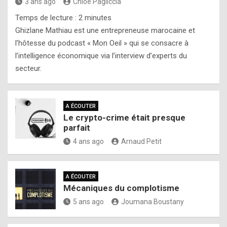
3 ans ago
Chloé Pagliccia
Temps de lecture :
2
minutes
Ghizlane Mathiau est une entrepreneuse marocaine et
l’hôtesse du podcast « Mon Oeil » qui se consacre à
l’intelligence économique via l’interview d’experts du
secteur.
A ÉCOUTER
Le crypto-crime était presque
parfait
4 ans ago
Arnaud Petit
A ÉCOUTER
Mécaniques du complotisme
5 ans ago
Joumana Boustany