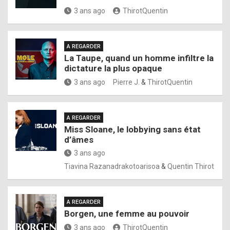
3 ans ago
ThirotQuentin
A REGARDER
La Taupe, quand un homme infiltre la
dictature la plus opaque
3 ans ago
Pierre J.
&
ThirotQuentin
A REGARDER
Miss Sloane, le lobbying sans état
d’âmes
3 ans ago
Tiavina Razanadrakotoarisoa
&
Quentin Thirot
A REGARDER
Borgen, une femme au pouvoir
3 ans ago
ThirotQuentin