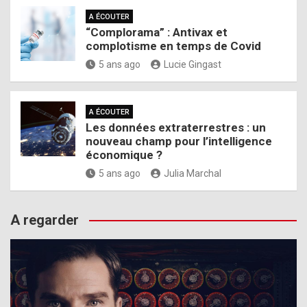
A ÉCOUTER
“Complorama” : Antivax et
complotisme en temps de Covid
5 ans ago
Lucie Gingast
A ÉCOUTER
Les données extraterrestres : un
nouveau champ pour l’intelligence
économique ?
5 ans ago
Julia Marchal
A regarder