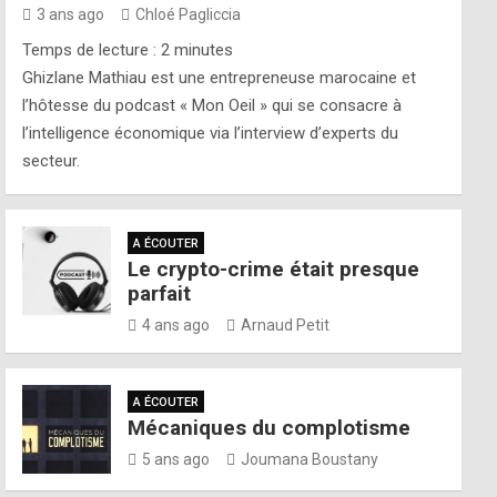
3 ans ago
Chloé Pagliccia
Temps de lecture :
2
minutes
Ghizlane Mathiau est une entrepreneuse marocaine et
l’hôtesse du podcast « Mon Oeil » qui se consacre à
l’intelligence économique via l’interview d’experts du
secteur.
A ÉCOUTER
Le crypto-crime était presque
parfait
4 ans ago
Arnaud Petit
A ÉCOUTER
Mécaniques du complotisme
5 ans ago
Joumana Boustany