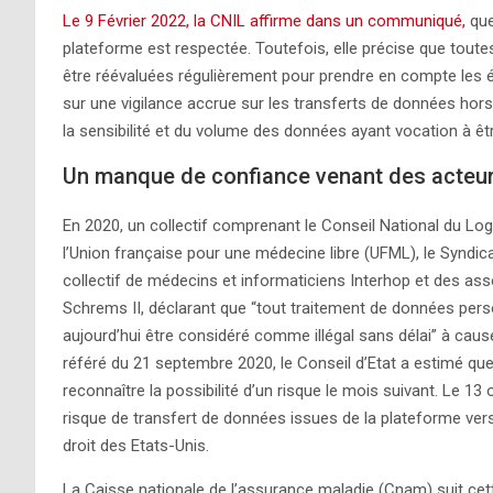
Le 9 Février 2022, la CNIL affirme dans un communiqué,
qu
plateforme est respectée. Toutefois, elle précise que tout
être réévaluées régulièrement pour prendre en compte les évo
sur une vigilance accrue sur les transferts de données hors 
la sensibilité et du volume des données ayant vocation à ê
Un manque de confiance venant des acteur
En 2020, un collectif comprenant le Conseil National du Log
l’Union française pour une médecine libre (UFML), le Syndi
collectif de médecins et informaticiens Interhop et des associ
Schrems II, déclarant que “tout traitement de données pers
aujourd’hui être considéré comme illégal sans délai” à cau
référé du 21 septembre 2020, le Conseil d’Etat a estimé que
reconnaître la possibilité d’un risque le mois suivant. Le 13 
risque de transfert de données issues de la plateforme vers
droit des Etats-Unis.
La Caisse nationale de l’assurance maladie (Cnam) suit cet