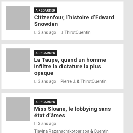
A REGARDER
Citizenfour, l’histoire d’Edward
Snowden
3 ans ago
ThirotQuentin
A REGARDER
La Taupe, quand un homme
infiltre la dictature la plus
opaque
3 ans ago
Pierre J.
&
ThirotQuentin
A REGARDER
Miss Sloane, le lobbying sans
état d’âmes
3 ans ago
Tiavina Razanadrakotoarisoa
&
Quentin