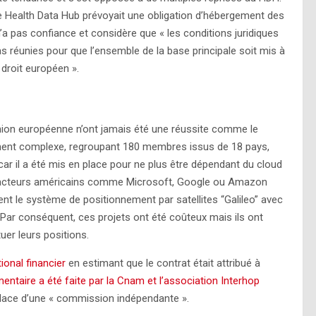
le Health Data Hub prévoyait une obligation d’hébergement des
 pas confiance et considère que « les conditions juridiques
 réunies pour que l’ensemble de la base principale soit mis à
droit européen ».
nion européenne n’ont jamais été une réussite comme le
ement complexe, regroupant 180 membres issus de 18 pays,
 car il a été mis en place pour ne plus être dépendant du cloud
 acteurs américains comme Microsoft, Google ou Amazon
t le système de positionnement par satellites “Galileo” avec
. Par conséquent, ces projets ont été coûteux mais ils ont
er leurs positions.
ional financier
en estimant que le contrat était attribué à
ntaire a été faite par la Cnam et l’association Interhop
place d’une « commission indépendante ».