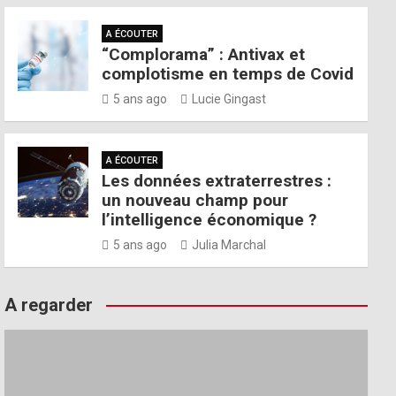
A ÉCOUTER
“Complorama” : Antivax et
complotisme en temps de Covid
5 ans ago
Lucie Gingast
A ÉCOUTER
Les données extraterrestres :
un nouveau champ pour
l’intelligence économique ?
5 ans ago
Julia Marchal
A regarder