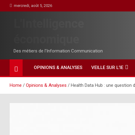
Skip
mercredi, août 5, 2026
to
content
L'Intelligence
économique
Des métiers de l'Information Communication
OPINIONS & ANALYSES
VEILLE SUR L’IE
Home
Opinions & Analyses
Health Data Hub : une question 