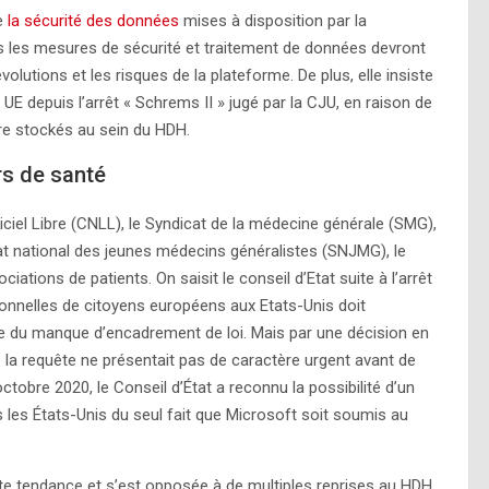
e
la sécurité des données
mises à disposition par la
es les mesures de sécurité et traitement de données devront
lutions et les risques de la plateforme. De plus, elle insiste
UE depuis l’arrêt « Schrems II » jugé par la CJU, en raison de
tre stockés au sein du HDH.
s de santé
iciel Libre (CNLL), le Syndicat de la médecine générale (SMG),
cat national des jeunes médecins généralistes (SNJMG), le
ations de patients. On saisit le conseil d’Etat suite à l’arrêt
onnelles de citoyens européens aux Etats-Unis doit
se du manque d’encadrement de loi. Mais par une décision en
 la requête ne présentait pas de caractère urgent avant de
octobre 2020, le Conseil d’État a reconnu la possibilité d’un
 les États-Unis du seul fait que Microsoft soit soumis au
te tendance et s’est opposée à de multiples reprises au HDH.