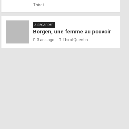
Thirot
A REGARDER
Borgen, une femme au pouvoir
3 ans ago
ThirotQuentin