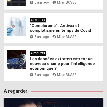
5 ans ago
Milan BUSSE
A ÉCOUTER
“Complorama” : Antivax et
complotisme en temps de Covid
5 ans ago
Milan BUSSE
A ÉCOUTER
Les données extraterrestres : un
nouveau champ pour l’intelligence
économique ?
5 ans ago
Milan BUSSE
A regarder