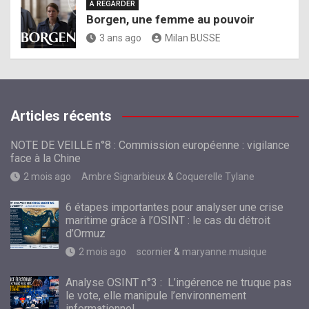
A REGARDER
Borgen, une femme au pouvoir
3 ans ago
Milan BUSSE
Articles récents
NOTE DE VEILLE n°8 : Commission européenne : vigilance
face à la Chine
2 mois ago
Ambre Signarbieux
&
Coquerelle Tylane
6 étapes importantes pour analyser une crise
maritime grâce à l’OSINT : le cas du détroit
d’Ormuz
2 mois ago
scornier
&
maryanne.musique
Analyse OSINT n°3 : L’ingérence ne truque pas
le vote, elle manipule l’environnement
informationnel