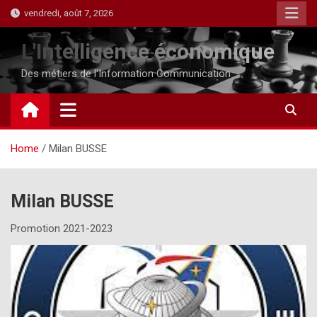
Skip
vendredi, août 7, 2026
to
content
L'Intelligence économique
Des métiers de l'Information Communication
Home
Milan BUSSE
Milan BUSSE
Promotion 2021-2023