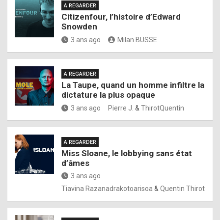
A REGARDER
Citizenfour, l’histoire d’Edward
Snowden
3 ans ago
Milan BUSSE
A REGARDER
La Taupe, quand un homme infiltre la
dictature la plus opaque
3 ans ago
Pierre J.
&
ThirotQuentin
A REGARDER
Miss Sloane, le lobbying sans état
d’âmes
3 ans ago
Tiavina Razanadrakotoarisoa
&
Quentin Thirot