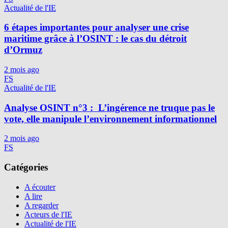
Actualité de l'IE
6 étapes importantes pour analyser une crise
maritime grâce à l’OSINT : le cas du détroit
d’Ormuz
2 mois ago
FS
Actualité de l'IE
Analyse OSINT n°3 : L’ingérence ne truque pas le
vote, elle manipule l’environnement informationnel
2 mois ago
FS
Catégories
A écouter
A lire
A regarder
Acteurs de l'IE
Actualité de l'IE