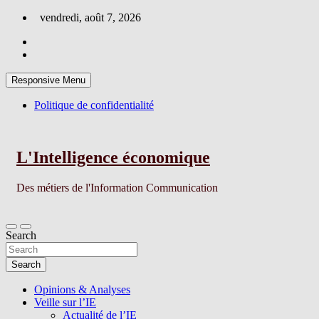
Skip
vendredi, août 7, 2026
to
content
Responsive Menu
Politique de confidentialité
L'Intelligence économique
Des métiers de l'Information Communication
Search
Search
Opinions & Analyses
Veille sur l’IE
Actualité de l’IE