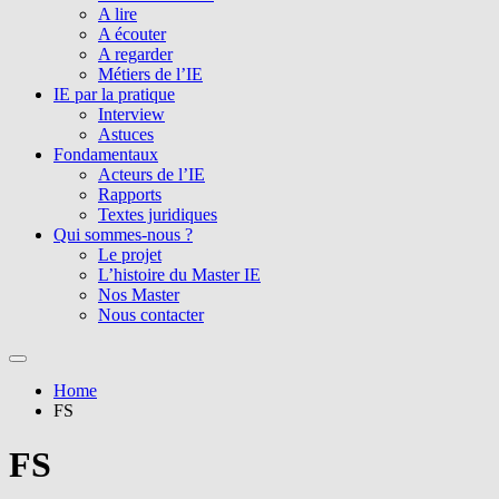
A lire
A écouter
A regarder
Métiers de l’IE
IE par la pratique
Interview
Astuces
Fondamentaux
Acteurs de l’IE
Rapports
Textes juridiques
Qui sommes-nous ?
Le projet
L’histoire du Master IE
Nos Master
Nous contacter
Home
FS
FS