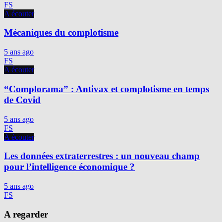
FS
A écouter
Mécaniques du complotisme
5 ans ago
FS
A écouter
“Complorama” : Antivax et complotisme en temps
de Covid
5 ans ago
FS
A écouter
Les données extraterrestres : un nouveau champ
pour l’intelligence économique ?
5 ans ago
FS
A regarder