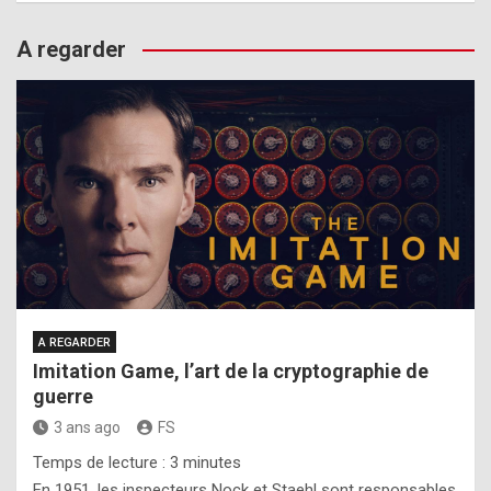
A regarder
A REGARDER
Imitation Game, l’art de la cryptographie de
guerre
3 ans ago
FS
Temps de lecture :
3
minutes
En 1951, les inspecteurs Nock et Staehl sont responsables