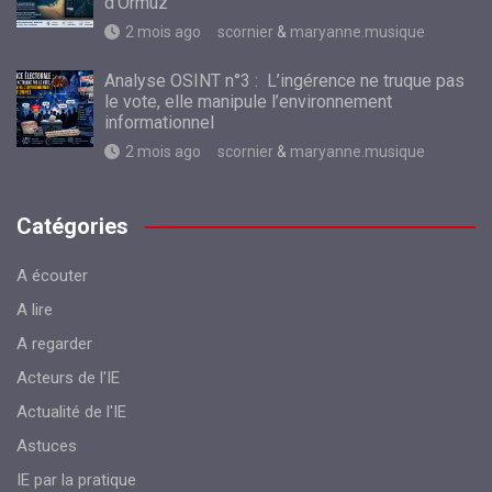
d’Ormuz
2 mois ago
scornier
&
maryanne.musique
Analyse OSINT n°3 : L’ingérence ne truque pas
le vote, elle manipule l’environnement
informationnel
2 mois ago
scornier
&
maryanne.musique
Catégories
A écouter
A lire
A regarder
Acteurs de l'IE
Actualité de l'IE
Astuces
IE par la pratique