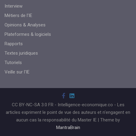
Interview
Métiers de l'IE
Opinions & Analyses
Plateformes & logiciels
Rapports
Textes juridiques
Tutoriels
Veille sur l'IE
CC BY-NC-SA 3.0 FR - Intelligence-economique.co - Les
articles expriment le point de vue des auteurs et n'engagent en
aucun cas la responsabilité du Master IE | Theme by
MantraBrain