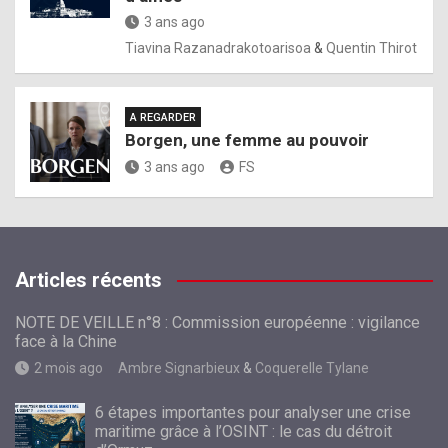
3 ans ago
Tiavina Razanadrakotoarisoa
&
Quentin Thirot
A REGARDER
Borgen, une femme au pouvoir
3 ans ago
FS
Articles récents
NOTE DE VEILLE n°8 : Commission européenne : vigilance
face à la Chine
2 mois ago
Ambre Signarbieux
&
Coquerelle Tylane
6 étapes importantes pour analyser une crise
maritime grâce à l’OSINT : le cas du détroit