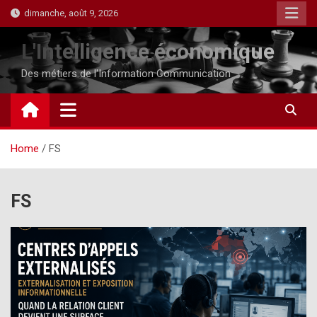
Skip
dimanche, août 9, 2026
to
content
L'Intelligence économique
Des métiers de l'Information Communication
Home
FS
FS