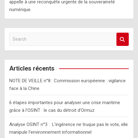
appelle à une reconquête urgente de la souveraineté
numérique.
S
e
a
r
c
Articles récents
h
NOTE DE VEILLE n°8 : Commission européenne : vigilance
face à la Chine
6 étapes importantes pour analyser une crise maritime
grâce à l’OSINT : le cas du détroit d’Ormuz
Analyse OSINT n°3 : L’ingérence ne truque pas le vote, elle
manipule l’environnement informationnel