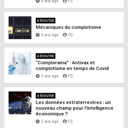
4 ans ago
FS
A ÉCOUTER
Mécaniques du complotisme
5 ans ago
FS
A ÉCOUTER
“Complorama” : Antivax et
complotisme en temps de Covid
5 ans ago
FS
A ÉCOUTER
Les données extraterrestres : un
nouveau champ pour l’intelligence
économique ?
5 ans ago
FS