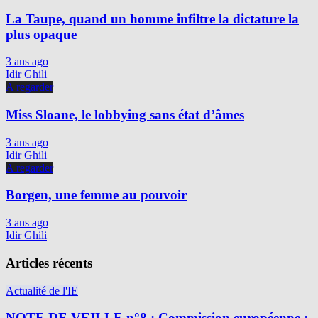
La Taupe, quand un homme infiltre la dictature la
plus opaque
3 ans ago
Idir Ghili
A regarder
Miss Sloane, le lobbying sans état d’âmes
3 ans ago
Idir Ghili
A regarder
Borgen, une femme au pouvoir
3 ans ago
Idir Ghili
Articles récents
Actualité de l'IE
NOTE DE VEILLE n°8 : Commission européenne :