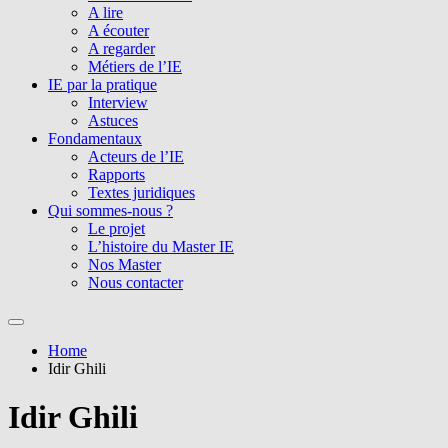
A lire
A écouter
A regarder
Métiers de l’IE
IE par la pratique
Interview
Astuces
Fondamentaux
Acteurs de l’IE
Rapports
Textes juridiques
Qui sommes-nous ?
Le projet
L’histoire du Master IE
Nos Master
Nous contacter
Home
Idir Ghili
Idir Ghili