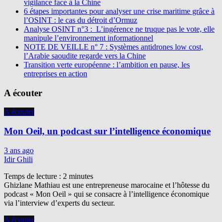
vigilance face à la Chine
6 étapes importantes pour analyser une crise maritime grâce à
l’OSINT : le cas du détroit d’Ormuz
Analyse OSINT n°3 : L’ingérence ne truque pas le vote, elle
manipule l’environnement informationnel
NOTE DE VEILLE n° 7 : Systèmes antidrones low cost,
l’Arabie saoudite regarde vers la Chine
Transition verte européenne : l’ambition en pause, les
entreprises en action
A écouter
A écouter
Mon Oeil, un podcast sur l’intelligence économique
3 ans ago
Idir Ghili
Temps de lecture :
2
minutes
Ghizlane Mathiau est une entrepreneuse marocaine et l’hôtesse du
podcast « Mon Oeil » qui se consacre à l’intelligence économique
via l’interview d’experts du secteur.
A écouter