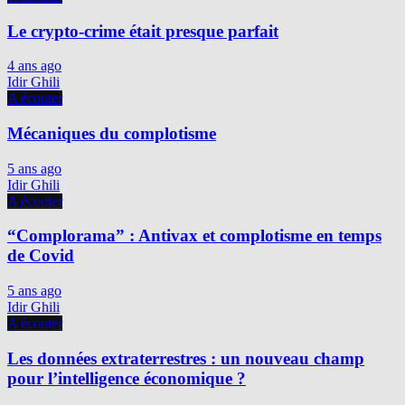
Le crypto-crime était presque parfait
4 ans ago
Idir Ghili
A écouter
Mécaniques du complotisme
5 ans ago
Idir Ghili
A écouter
“Complorama” : Antivax et complotisme en temps
de Covid
5 ans ago
Idir Ghili
A écouter
Les données extraterrestres : un nouveau champ
pour l’intelligence économique ?