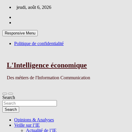
Skip
jeudi, août 6, 2026
to
content
Responsive Menu
Politique de confidentialité
L'Intelligence économique
Des métiers de l'Information Communication
Search
Search
Opinions & Analyses
Veille sur l’IE
Actualité de l’IE