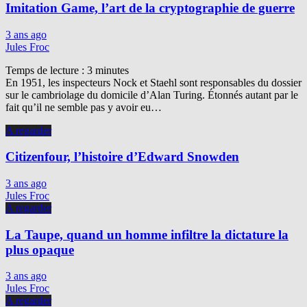
Imitation Game, l’art de la cryptographie de guerre
3 ans ago
Jules Froc
Temps de lecture :
3
minutes
En 1951, les inspecteurs Nock et Staehl sont responsables du dossier
sur le cambriolage du domicile d’Alan Turing. Étonnés autant par le
fait qu’il ne semble pas y avoir eu…
A regarder
Citizenfour, l’histoire d’Edward Snowden
3 ans ago
Jules Froc
A regarder
La Taupe, quand un homme infiltre la dictature la
plus opaque
3 ans ago
Jules Froc
A regarder