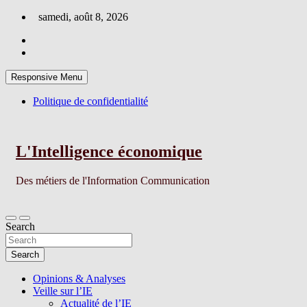
Skip
samedi, août 8, 2026
to
content
Responsive Menu
Politique de confidentialité
L'Intelligence économique
Des métiers de l'Information Communication
Search
Search
Opinions & Analyses
Veille sur l’IE
Actualité de l’IE