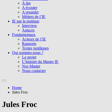
A lire
A écouter
A regarder
Métiers de l’IE
IE par la pratique
Interview
Astuces
Fondamentaux
Acteurs de l’IE
Rapports
Textes juridiques
Qui sommes-nous ?
Le projet
L’histoire du Master IE
Nos Master
Nous contacter
Home
Jules Froc
Jules Froc