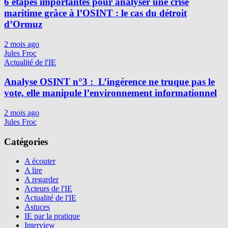
6 étapes importantes pour analyser une crise
maritime grâce à l’OSINT : le cas du détroit
d’Ormuz
2 mois ago
Jules Froc
Actualité de l'IE
Analyse OSINT n°3 : L’ingérence ne truque pas le
vote, elle manipule l’environnement informationnel
2 mois ago
Jules Froc
Catégories
A écouter
A lire
A regarder
Acteurs de l'IE
Actualité de l'IE
Astuces
IE par la pratique
Interview