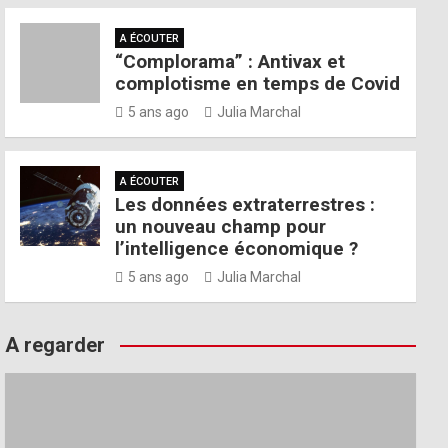
A ÉCOUTER
“Complorama” : Antivax et
complotisme en temps de Covid
5 ans ago
Julia Marchal
A ÉCOUTER
Les données extraterrestres :
un nouveau champ pour
l’intelligence économique ?
5 ans ago
Julia Marchal
A regarder