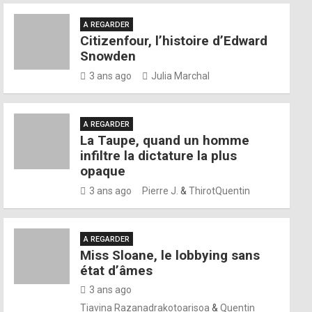
A REGARDER
Citizenfour, l’histoire d’Edward
Snowden
3 ans ago
Julia Marchal
A REGARDER
La Taupe, quand un homme
infiltre la dictature la plus
opaque
3 ans ago
Pierre J.
&
ThirotQuentin
A REGARDER
Miss Sloane, le lobbying sans
état d’âmes
3 ans ago
Tiavina Razanadrakotoarisoa
&
Quentin