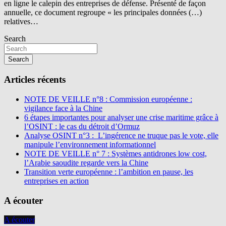
en ligne le calepin des entreprises de défense. Présenté de façon
annuelle, ce document regroupe « les principales données (…)
relatives…
Search
Search
Articles récents
NOTE DE VEILLE n°8 : Commission européenne :
vigilance face à la Chine
6 étapes importantes pour analyser une crise maritime grâce à
l’OSINT : le cas du détroit d’Ormuz
Analyse OSINT n°3 : L’ingérence ne truque pas le vote, elle
manipule l’environnement informationnel
NOTE DE VEILLE n° 7 : Systèmes antidrones low cost,
l’Arabie saoudite regarde vers la Chine
Transition verte européenne : l’ambition en pause, les
entreprises en action
A écouter
A écouter