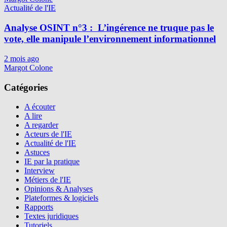
Actualité de l'IE
Analyse OSINT n°3 : L’ingérence ne truque pas le
vote, elle manipule l’environnement informationnel
2 mois ago
Margot Colone
Catégories
A écouter
A lire
A regarder
Acteurs de l'IE
Actualité de l'IE
Astuces
IE par la pratique
Interview
Métiers de l'IE
Opinions & Analyses
Plateformes & logiciels
Rapports
Textes juridiques
Tutoriels