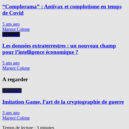
“Complorama” : Antivax et complotisme en temps
de Covid
5 ans ago
Margot Colone
A écouter
Les données extraterrestres : un nouveau champ
pour l’intelligence économique ?
5 ans ago
Margot Colone
A regarder
A regarder
Imitation Game, l’art de la cryptographie de guerre
3 ans ago
Margot Colone
Temps de lecture :
3
minutes