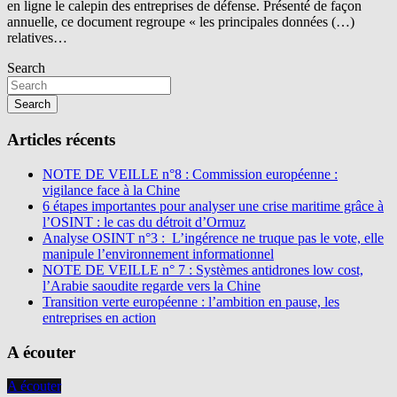
en ligne le calepin des entreprises de défense. Présenté de façon
annuelle, ce document regroupe « les principales données (…)
relatives…
Search
Search
Articles récents
NOTE DE VEILLE n°8 : Commission européenne :
vigilance face à la Chine
6 étapes importantes pour analyser une crise maritime grâce à
l’OSINT : le cas du détroit d’Ormuz
Analyse OSINT n°3 : L’ingérence ne truque pas le vote, elle
manipule l’environnement informationnel
NOTE DE VEILLE n° 7 : Systèmes antidrones low cost,
l’Arabie saoudite regarde vers la Chine
Transition verte européenne : l’ambition en pause, les
entreprises en action
A écouter
A écouter