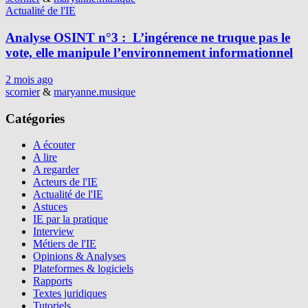
Actualité de l'IE
Analyse OSINT n°3 : L’ingérence ne truque pas le
vote, elle manipule l’environnement informationnel
2 mois ago
scornier
&
maryanne.musique
Catégories
A écouter
A lire
A regarder
Acteurs de l'IE
Actualité de l'IE
Astuces
IE par la pratique
Interview
Métiers de l'IE
Opinions & Analyses
Plateformes & logiciels
Rapports
Textes juridiques
Tutoriels