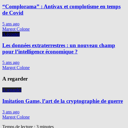
“Complorama” : Antivax et complotisme en temps
de Covid
5 ans ago
Margot Colone
A écouter
Les données extraterrestres : un nouveau champ
pour l’intelligence économique ?
5 ans ago
Margot Colone
A regarder
A regarder
Imitation Game, l’art de la cryptographie de guerre
3 ans ago
Margot Colone
Temps de lecture :
3
minutes