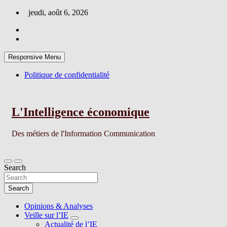
Skip
jeudi, août 6, 2026
to
content
Responsive Menu
Politique de confidentialité
L'Intelligence économique
Des métiers de l'Information Communication
Search
Search
Opinions & Analyses
Veille sur l’IE
Actualité de l’IE