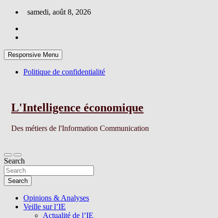
Skip
samedi, août 8, 2026
to
content
Responsive Menu
Politique de confidentialité
L'Intelligence économique
Des métiers de l'Information Communication
Search
Search
Opinions & Analyses
Veille sur l’IE
Actualité de l’IE