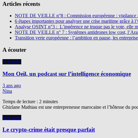
Articles récents
NOTE DE VEILLE n°8 : Commission européenne : vigilance f
6 étapes importantes pour analyser une crise maritime grâce à 
Analyse OSINT n°3 : L’ingérence ne truque pas le vote, elle 
NOTE DE VEILLE n° 7 : Systèmes antidrones low cost, l’Arabi
Transition verte européenne : l’ambition en pause, les entreprise
A écouter
A écouter
Mon Oeil, un podcast sur l’intelligence économique
3 ans ago
Nina
Temps de lecture :
2
minutes
Ghizlane Mathiau est une entrepreneuse marocaine et l’hôtesse du podc
A écouter
Le crypto-crime était presque parfait