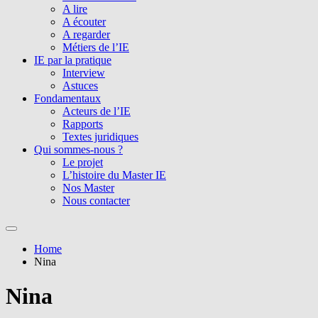
A lire
A écouter
A regarder
Métiers de l’IE
IE par la pratique
Interview
Astuces
Fondamentaux
Acteurs de l’IE
Rapports
Textes juridiques
Qui sommes-nous ?
Le projet
L’histoire du Master IE
Nos Master
Nous contacter
Home
Nina
Nina