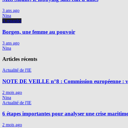
3 ans ago
Nina
A regarder
Borgen, une femme au pouvoir
3 ans ago
Nina
Articles récents
Actualité de l'IE
NOTE DE VEILLE n°8 : Commission européenne : vig
2 mois ago
Nina
Actualité de l'IE
6 étapes importantes pour analyser une crise maritim
2 mois ago