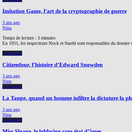
Imitation Game, l’art de la cryptographie de guerre
3 ans ago
Nina
Temps de lecture :
3
minutes
En 1951, les inspecteurs Nock et Staehl sont responsables du dossier 
A regarder
Citizenfour, l’histoire d’Edward Snowden
3 ans ago
Nina
A regarder
La Taupe, quand un homme infiltre la dictature la p
3 ans ago
Nina
A regarder
Miss Sloane, le lobbying sans état d’âmes