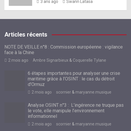
3 ans ago
Swann Latasa
Articles récents
NOTE DE VEILLE n°8 : Commission européenne : vigilance
face à la Chine
2 mois ago
Ambre Signarbieux
&
Coquerelle Tylane
6 étapes importantes pour analyser une crise
maritime grâce à l’OSINT : le cas du détroit
d’Ormuz
2 mois ago
scornier
&
maryanne.musique
Analyse OSINT n°3 : L’ingérence ne truque pas
le vote, elle manipule l’environnement
informationnel
2 mois ago
scornier
&
maryanne.musique