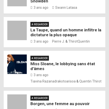
Snowden
3 ans ago
Swann Latasa
A REGARDER
La Taupe, quand un homme infiltre la
dictature la plus opaque
3 ans ago
Pierre J.
&
ThirotQuentin
A REGARDER
Miss Sloane, le lobbying sans état
d’âmes
3 ans ago
Tiavina Razanadrakotoarisoa
&
Quentin Thirot
A REGARDER
Borgen, une femme au pouvoir