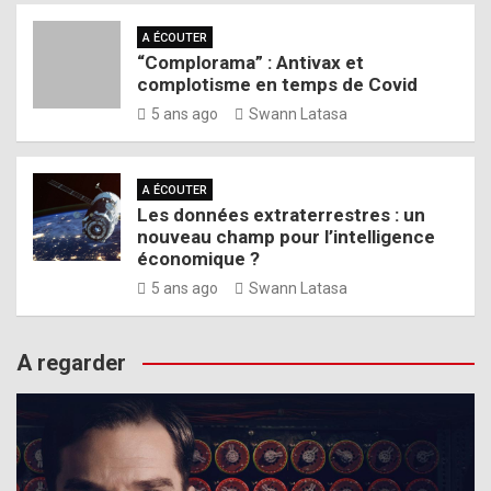
A ÉCOUTER
“Complorama” : Antivax et
complotisme en temps de Covid
5 ans ago
Swann Latasa
A ÉCOUTER
Les données extraterrestres : un
nouveau champ pour l’intelligence
économique ?
5 ans ago
Swann Latasa
A regarder