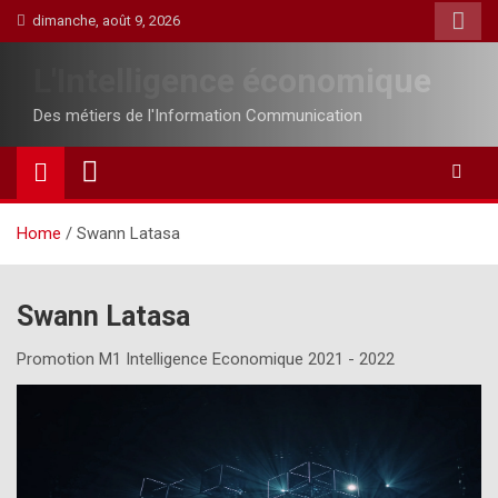
Skip
dimanche, août 9, 2026
to
content
L'Intelligence économique
Des métiers de l'Information Communication
Home
Swann Latasa
Swann Latasa
Promotion M1 Intelligence Economique 2021 - 2022