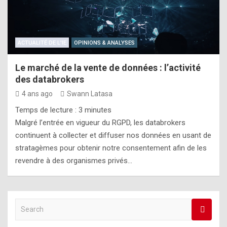
ACTUALITÉ DE L'IE
OPINIONS & ANALYSES
Le marché de la vente de données : l’activité
des databrokers
4 ans ago
Swann Latasa
Temps de lecture :
3
minutes
Malgré l’entrée en vigueur du RGPD, les databrokers
continuent à collecter et diffuser nos données en usant de
stratagèmes pour obtenir notre consentement afin de les
revendre à des organismes privés…
S
e