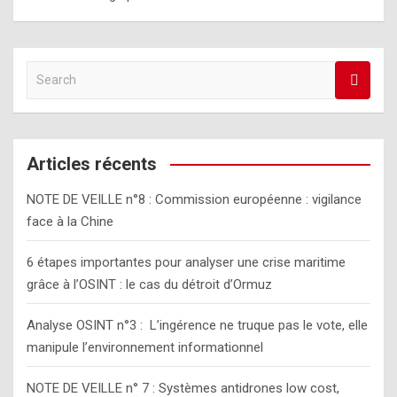
S
e
a
r
c
Articles récents
h
NOTE DE VEILLE n°8 : Commission européenne : vigilance
face à la Chine
6 étapes importantes pour analyser une crise maritime
grâce à l’OSINT : le cas du détroit d’Ormuz
Analyse OSINT n°3 : L’ingérence ne truque pas le vote, elle
manipule l’environnement informationnel
NOTE DE VEILLE n° 7 : Systèmes antidrones low cost,