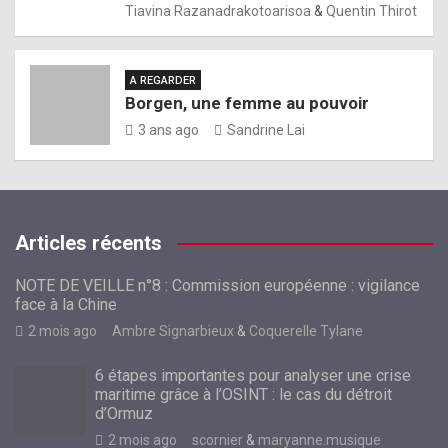
Tiavina Razanadrakotoarisoa
&
Quentin Thirot
A REGARDER
Borgen, une femme au pouvoir
3 ans ago
Sandrine Lai
Articles récents
NOTE DE VEILLE n°8 : Commission européenne : vigilance
face à la Chine
2 mois ago
Ambre Signarbieux
&
Coquerelle Tylane
6 étapes importantes pour analyser une crise
maritime grâce à l’OSINT : le cas du détroit
d’Ormuz
2 mois ago
scornier
&
maryanne.musique