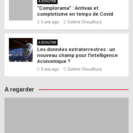
A ÉCOUTER
“Complorama” : Antivax et
complotisme en temps de Covid
5 ans ago
Solène Choudhury
A ÉCOUTER
Les données extraterrestres : un
nouveau champ pour l’intelligence
économique ?
5 ans ago
Solène Choudhury
A regarder