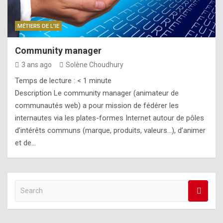
MÉTIERS DE L'IE
Community manager
3 ans ago
Solène Choudhury
Temps de lecture :
< 1
minute
Description Le community manager (animateur de
communautés web) a pour mission de fédérer les
internautes via les plates-formes Internet autour de pôles
d’intérêts communs (marque, produits, valeurs…), d’animer
et de…
S
e
a