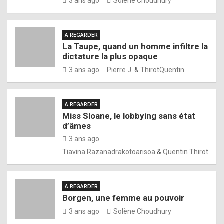
3 ans ago
Solène Choudhury
A REGARDER
La Taupe, quand un homme infiltre la
dictature la plus opaque
3 ans ago
Pierre J.
&
ThirotQuentin
A REGARDER
Miss Sloane, le lobbying sans état
d’âmes
3 ans ago
Tiavina Razanadrakotoarisoa
&
Quentin Thirot
A REGARDER
Borgen, une femme au pouvoir
3 ans ago
Solène Choudhury