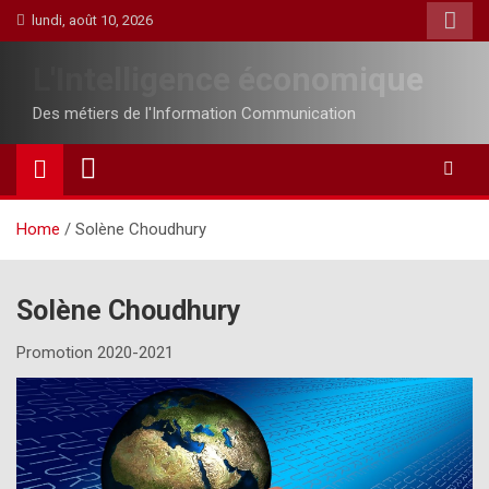
Skip
lundi, août 10, 2026
to
content
L'Intelligence économique
Des métiers de l'Information Communication
Home
Solène Choudhury
Solène Choudhury
Promotion 2020-2021