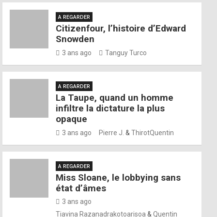
A REGARDER
Citizenfour, l’histoire d’Edward
Snowden
3 ans ago
Tanguy Turco
A REGARDER
La Taupe, quand un homme
infiltre la dictature la plus
opaque
3 ans ago
Pierre J.
&
ThirotQuentin
A REGARDER
Miss Sloane, le lobbying sans
état d’âmes
3 ans ago
Tiavina Razanadrakotoarisoa
&
Quentin