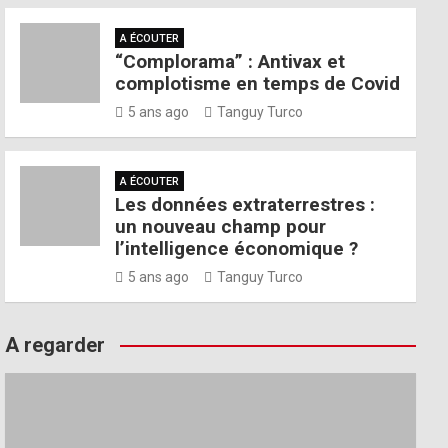
A ÉCOUTER
“Complorama” : Antivax et
complotisme en temps de Covid
5 ans ago
Tanguy Turco
A ÉCOUTER
Les données extraterrestres :
un nouveau champ pour
l’intelligence économique ?
5 ans ago
Tanguy Turco
A regarder