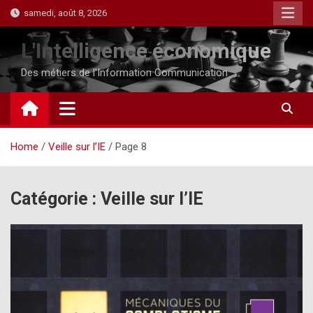
Skip
samedi, août 8, 2026
to
content
L'Intelligence économique
Des métiers de l'Information Communication
Home
Veille sur l’IE
Page 8
Catégorie :
Veille sur l’IE