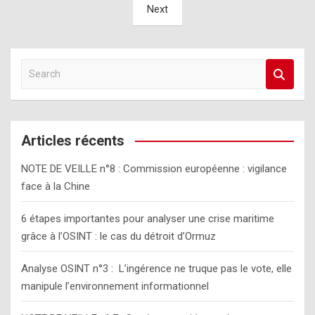
Next
publications
S
e
a
r
c
Articles récents
h
NOTE DE VEILLE n°8 : Commission européenne : vigilance
face à la Chine
6 étapes importantes pour analyser une crise maritime
grâce à l’OSINT : le cas du détroit d’Ormuz
Analyse OSINT n°3 : L’ingérence ne truque pas le vote, elle
manipule l’environnement informationnel