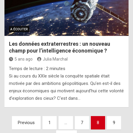
A ÉCOUTER
Les données extraterrestres : un nouveau
champ pour l’intelligence économique ?
5 ans ago
Julia Marchal
Temps de lecture :
2
minutes
Si au cours du XXIe siècle la conquête spatiale était
motivée par des ambitions géopolitiques. Qu’en est-il des
enjeux économiques qui motivent aujourd’hui cette volonté
d’exploration des cieux? C’est dans…
Pagination
Previous
1
…
7
8
9
des