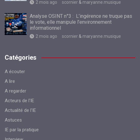
2 mois ago
scornier
&
maryanne.musique
Analyse OSINT n°3 : L’ingérence ne truque pas
le vote, elle manipule l’environnement
informationnel
2 mois ago
scornier
&
maryanne.musique
Catégories
A écouter
A lire
A regarder
Acteurs de l'IE
Actualité de l'IE
Astuces
IE par la pratique
Interview