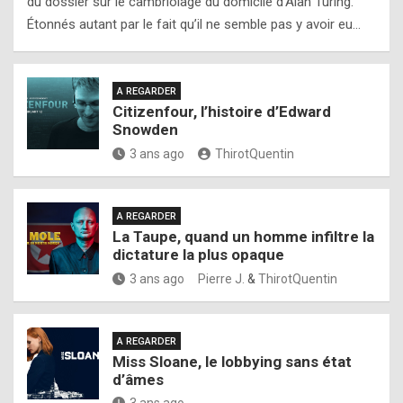
du dossier sur le cambriolage du domicile d’Alan Turing.
Étonnés autant par le fait qu’il ne semble pas y avoir eu…
A REGARDER
Citizenfour, l’histoire d’Edward
Snowden
3 ans ago
ThirotQuentin
A REGARDER
La Taupe, quand un homme infiltre la
dictature la plus opaque
3 ans ago
Pierre J.
&
ThirotQuentin
A REGARDER
Miss Sloane, le lobbying sans état
d’âmes