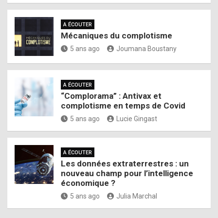
A ÉCOUTER
Mécaniques du complotisme
5 ans ago
Joumana Boustany
A ÉCOUTER
“Complorama” : Antivax et
complotisme en temps de Covid
5 ans ago
Lucie Gingast
A ÉCOUTER
Les données extraterrestres : un
nouveau champ pour l’intelligence
économique ?
5 ans ago
Julia Marchal