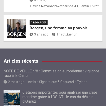
3 ans ago
Tiavina Razanadrakotoarisoa
&
Quentin Thirot
A REGARDER
Borgen, une femme au pouvoir
3 ans ago
ThirotQuentin
Articles récents
NOTE DE VEILLE n°8 : Commission européenne : vigilance
face à la Chine
2 mois ago
Ambre Signarbieux
&
Coquerelle Tylane
6 étapes importantes pour analyser une crise
maritime grâce à l’OSINT : le cas du détroit
d’Ormuz