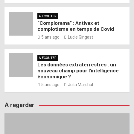
A ÉCOUTER
“Complorama” : Antivax et
complotisme en temps de Covid
5 ans ago
Lucie Gingast
A ÉCOUTER
Les données extraterrestres : un
nouveau champ pour l’intelligence
économique ?
5 ans ago
Julia Marchal
A regarder