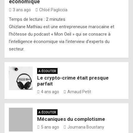
économique
3 ans ago
Chloé Pagliccia
Temps de lecture :
2
minutes
Ghizlane Mathiau est une entrepreneuse marocaine et
l’hôtesse du podcast « Mon Oeil » qui se consacre à
l’intelligence économique via l’interview d’experts du
secteur.
A ÉCOUTER
Le crypto-crime était presque
parfait
4 ans ago
Arnaud Petit
A ÉCOUTER
Mécaniques du complotisme
5 ans ago
Joumana Boustany