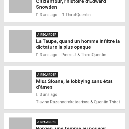
Citizenfour, l’histoire d’Edward
Snowden
3 ans ago
ThirotQuentin
A REGARDER
La Taupe, quand un homme infiltre la
dictature la plus opaque
3 ans ago
Pierre J.
&
ThirotQuentin
A REGARDER
Miss Sloane, le lobbying sans état
d’âmes
3 ans ago
Tiavina Razanadrakotoarisoa
&
Quentin Thirot
A REGARDER
Borgen, une femme au pouvoir