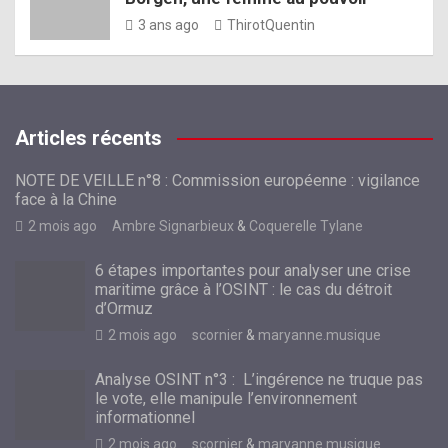
3 ans ago
ThirotQuentin
Articles récents
NOTE DE VEILLE n°8 : Commission européenne : vigilance
face à la Chine
2 mois ago
Ambre Signarbieux
&
Coquerelle Tylane
6 étapes importantes pour analyser une crise
maritime grâce à l’OSINT : le cas du détroit
d’Ormuz
2 mois ago
scornier
&
maryanne.musique
Analyse OSINT n°3 : L’ingérence ne truque pas
le vote, elle manipule l’environnement
informationnel
2 mois ago
scornier
&
maryanne.musique