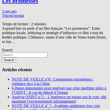
Les promesses
3 ans ago
ThirotQuentin
Temps de lecture :
2
minutes
Aujourd’hui on parle d’un film français “Les promesses”. Entre
politique locale, lobbying et stratégie d’influence ce film a tout du
thriller politique. Clémence, maire d’une ville de Seine-Saint-Denis,
se bat…
Search
Search
Articles récents
NOTE DE VEILLE n°8 : Commission européenne :
vigilance face à la Chine
6 étapes importantes pour analyser une crise maritime grâce à
l’OSINT : le cas du détroit d’Ormuz
Analyse OSINT n°3 : L’ingérence ne truque pas le vote, elle
manipule l’environnement informationnel
NOTE DE VEILLE n° 7 : Systèmes antidrones low cost,