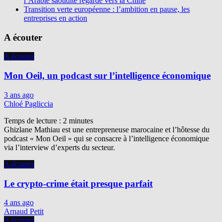
l’Arabie saoudite regarde vers la Chine
Transition verte européenne : l’ambition en pause, les
entreprises en action
A écouter
A écouter
Mon Oeil, un podcast sur l’intelligence économique
3 ans ago
Chloé Pagliccia
Temps de lecture :
2
minutes
Ghizlane Mathiau est une entrepreneuse marocaine et l’hôtesse du
podcast « Mon Oeil » qui se consacre à l’intelligence économique
via l’interview d’experts du secteur.
A écouter
Le crypto-crime était presque parfait
4 ans ago
Arnaud Petit
A écouter