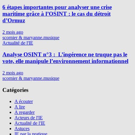
6 étapes importantes pour analyser une crise
maritime grâce à l’OSINT : le cas du détroit
d’Ormuz
2 mois ago
scornier & maryanne.musique
Actualité de l'IE
Analyse OSINT n°3 : L’ingérence ne truque pas le
vote, elle manipule l’environnement informationnel
2 mois ago
scornier & maryanne.musique
Catégories
A écouter
A lire
A regarder
Acteurs de l'IE
Actualité de l'IE
Astuces
IE par la pratique