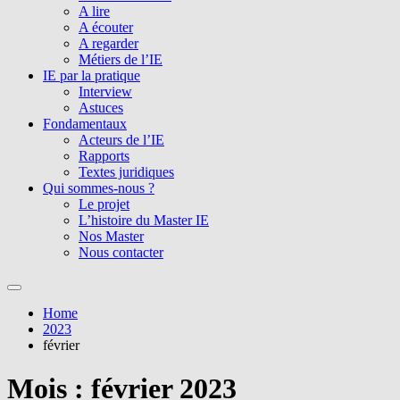
A lire
A écouter
A regarder
Métiers de l’IE
IE par la pratique
Interview
Astuces
Fondamentaux
Acteurs de l’IE
Rapports
Textes juridiques
Qui sommes-nous ?
Le projet
L’histoire du Master IE
Nos Master
Nous contacter
Home
2023
février
Mois :
février 2023