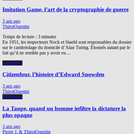
Imitation Game, l’art de la cryptographie de guerre
3 ans ago
ThirotQuentin
Temps de lecture :
3
minutes
En 1951, les inspecteurs Nock et Staehl sont responsables du dossier
sur le cambriolage du domicile d’Alan Turing. Étonnés autant par le
fait qu’il ne semble pas y avoir eu…
A regarder
Citizenfour, l’histoire d’Edward Snowden
3 ans ago
ThirotQuentin
A regarder
La Taupe, quand un homme infiltre la dictature la
plus opaque
3 ans ago
Pierre J. & ThirotQuentin