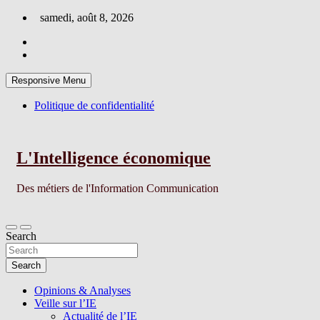
Skip
samedi, août 8, 2026
to
content
Responsive Menu
Politique de confidentialité
L'Intelligence économique
Des métiers de l'Information Communication
Search
Search
Opinions & Analyses
Veille sur l’IE
Actualité de l’IE