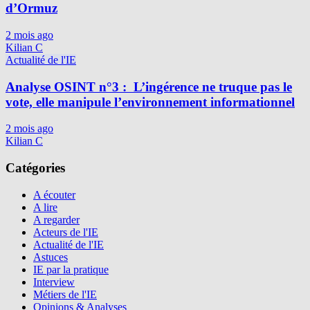
d’Ormuz
2 mois ago
Kilian C
Actualité de l'IE
Analyse OSINT n°3 : L’ingérence ne truque pas le
vote, elle manipule l’environnement informationnel
2 mois ago
Kilian C
Catégories
A écouter
A lire
A regarder
Acteurs de l'IE
Actualité de l'IE
Astuces
IE par la pratique
Interview
Métiers de l'IE
Opinions & Analyses