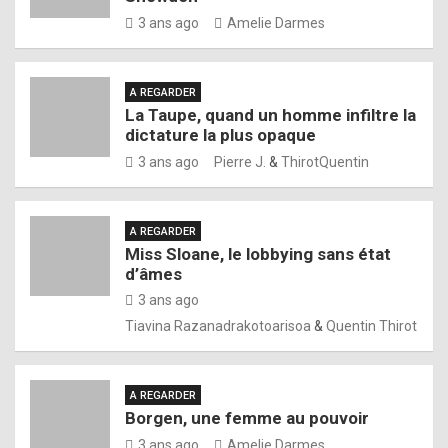
3 ans ago
Amelie Darmes
A REGARDER
La Taupe, quand un homme infiltre la
dictature la plus opaque
3 ans ago
Pierre J.
&
ThirotQuentin
A REGARDER
Miss Sloane, le lobbying sans état
d’âmes
3 ans ago
Tiavina Razanadrakotoarisoa
&
Quentin Thirot
A REGARDER
Borgen, une femme au pouvoir
3 ans ago
Amelie Darmes