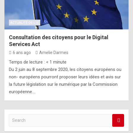
ACTUALITÉ DE L'IE
Consultation des citoyens pour le Digital
Services Act
6 ans ago
Amelie Darmes
Temps de lecture :
< 1
minute
Du 2 juin au 8 septembre 2020, les citoyens européens ou
non- européens pourront proposer leurs idées et avis sur
la future législation sur le numérique par la Commission
européenne.…
S
e
a