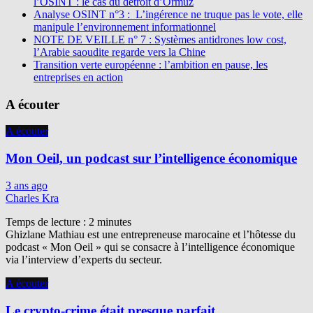
l’OSINT : le cas du détroit d’Ormuz
Analyse OSINT n°3 : L’ingérence ne truque pas le vote, elle
manipule l’environnement informationnel
NOTE DE VEILLE n° 7 : Systèmes antidrones low cost,
l’Arabie saoudite regarde vers la Chine
Transition verte européenne : l’ambition en pause, les
entreprises en action
A écouter
A écouter
Mon Oeil, un podcast sur l’intelligence économique
3 ans ago
Charles Kra
Temps de lecture :
2
minutes
Ghizlane Mathiau est une entrepreneuse marocaine et l’hôtesse du
podcast « Mon Oeil » qui se consacre à l’intelligence économique
via l’interview d’experts du secteur.
A écouter
Le crypto-crime était presque parfait