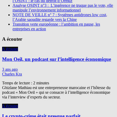
l’OSINT : le cas du détroit d’Ormuz
Analyse OSINT n°3 : L’ingérence ne truque pas le vote, elle
manipule l’environnement informationnel
NOTE DE VEILLE n° 7 : Systèmes antidrones low cost,
l’Arabie saoudite regarde vers la Chine
Transition verte européenne : l’ambition en pause, les
entreprises en action
A écouter
A écouter
Mon Oeil, un podcast sur l’intelligence économique
3 ans ago
Charles Kra
Temps de lecture :
2
minutes
Ghizlane Mathiau est une entrepreneuse marocaine et l’hôtesse du
podcast « Mon Oeil » qui se consacre à l’intelligence économique
via l’interview d’experts du secteur.
A écouter
Le crypto-crime était presque parfait