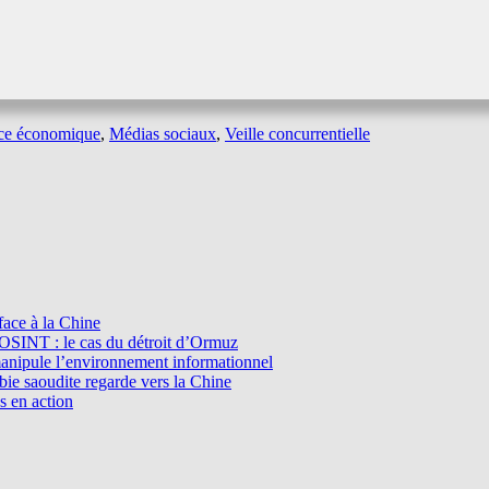
nce économique
,
Médias sociaux
,
Veille concurrentielle
ace à la Chine
l’OSINT : le cas du détroit d’Ormuz
manipule l’environnement informationnel
e saoudite regarde vers la Chine
s en action