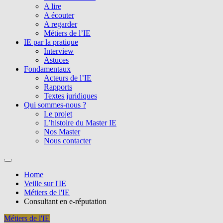
A lire
A écouter
A regarder
Métiers de l’IE
IE par la pratique
Interview
Astuces
Fondamentaux
Acteurs de l’IE
Rapports
Textes juridiques
Qui sommes-nous ?
Le projet
L’histoire du Master IE
Nos Master
Nous contacter
Home
Veille sur l'IE
Métiers de l'IE
Consultant en e-réputation
Métiers de l'IE