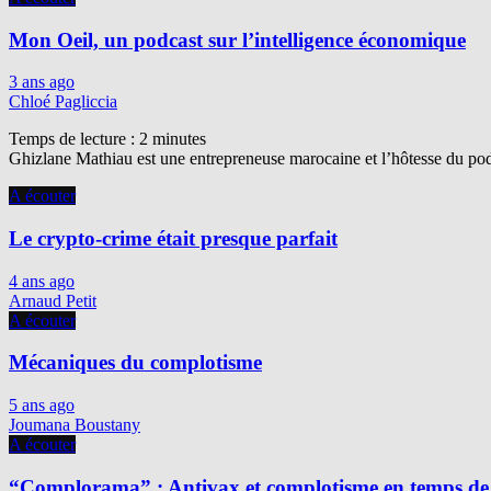
Mon Oeil, un podcast sur l’intelligence économique
3 ans ago
Chloé Pagliccia
Temps de lecture :
2
minutes
Ghizlane Mathiau est une entrepreneuse marocaine et l’hôtesse du podc
A écouter
Le crypto-crime était presque parfait
4 ans ago
Arnaud Petit
A écouter
Mécaniques du complotisme
5 ans ago
Joumana Boustany
A écouter
“Complorama” : Antivax et complotisme en temps de