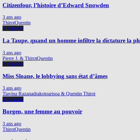
Citizenfour, l’histoire d’Edward Snowden
3 ans ago
ThirotQuentin
A regarder
La Taupe, quand un homme infiltre la dictature la p
3 ans ago
Pierre J. & ThirotQuentin
A regarder
Miss Sloane, le lobbying sans état d’âmes
3 ans ago
Tiavina Razanadrakotoarisoa & Quentin Thirot
A regarder
Borgen, une femme au pouvoir
3 ans ago
ThirotQuentin