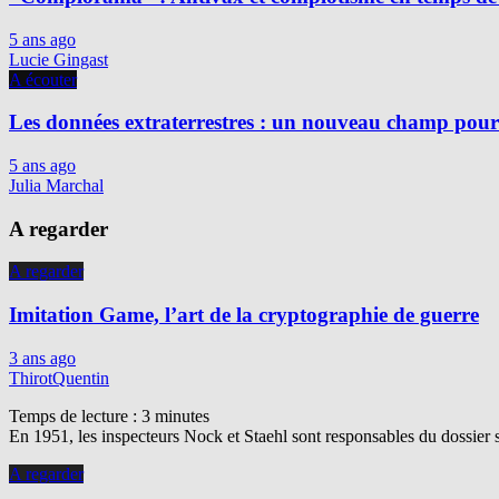
5 ans ago
Lucie Gingast
A écouter
Les données extraterrestres : un nouveau champ pour 
5 ans ago
Julia Marchal
A regarder
A regarder
Imitation Game, l’art de la cryptographie de guerre
3 ans ago
ThirotQuentin
Temps de lecture :
3
minutes
En 1951, les inspecteurs Nock et Staehl sont responsables du dossier 
A regarder