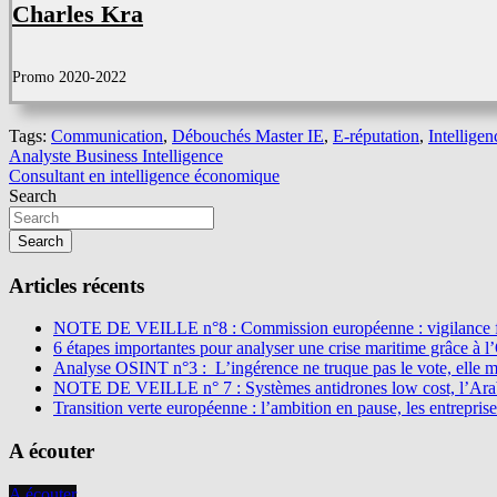
Charles Kra
Promo 2020-2022
Tags:
Communication
,
Débouchés Master IE
,
E-réputation
,
Intellige
Navigation
Analyste Business Intelligence
Consultant en intelligence économique
de
Search
l’article
Search
Articles récents
NOTE DE VEILLE n°8 : Commission européenne : vigilance f
6 étapes importantes pour analyser une crise maritime grâce à 
Analyse OSINT n°3 : L’ingérence ne truque pas le vote, elle 
NOTE DE VEILLE n° 7 : Systèmes antidrones low cost, l’Arabi
Transition verte européenne : l’ambition en pause, les entreprise
A écouter
A écouter