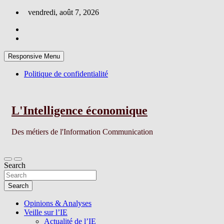
Skip
vendredi, août 7, 2026
to
content
Responsive Menu
Politique de confidentialité
L'Intelligence économique
Des métiers de l'Information Communication
Search
Search
Opinions & Analyses
Veille sur l’IE
Actualité de l’IE