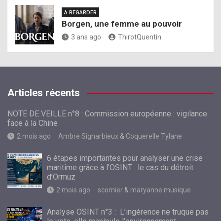
A REGARDER
Borgen, une femme au pouvoir
3 ans ago
ThirotQuentin
Articles récents
NOTE DE VEILLE n°8 : Commission européenne : vigilance
face à la Chine
2 mois ago
Ambre Signarbieux
&
Coquerelle Tylane
6 étapes importantes pour analyser une crise
maritime grâce à l’OSINT : le cas du détroit
d’Ormuz
2 mois ago
scornier
&
maryanne.musique
Analyse OSINT n°3 : L’ingérence ne truque pas