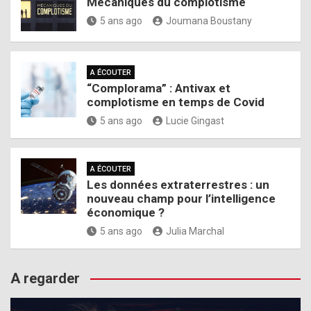
Mécaniques du complotisme
5 ans ago
Joumana Boustany
A ÉCOUTER
“Complorama” : Antivax et
complotisme en temps de Covid
5 ans ago
Lucie Gingast
A ÉCOUTER
Les données extraterrestres : un
nouveau champ pour l’intelligence
économique ?
5 ans ago
Julia Marchal
A regarder