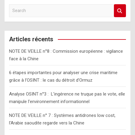
S
e
a
r
c
Articles récents
h
NOTE DE VEILLE n°8 : Commission européenne : vigilance
face à la Chine
6 étapes importantes pour analyser une crise maritime
grâce à l’OSINT : le cas du détroit d’Ormuz
Analyse OSINT n°3 : L’ingérence ne truque pas le vote, elle
manipule l’environnement informationnel
NOTE DE VEILLE n° 7 : Systèmes antidrones low cost,
l’Arabie saoudite regarde vers la Chine