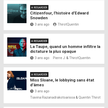
A REGARDER
Citizenfour, l’histoire d’Edward
Snowden
3 ans ago
ThirotQuentin
A REGARDER
La Taupe, quand un homme infiltre la
dictature la plus opaque
3 ans ago
Pierre J.
&
ThirotQuentin
A REGARDER
Miss Sloane, le lobbying sans état
d’âmes
3 ans ago
Tiavina Razanadrakotoarisoa
&
Quentin Thirot