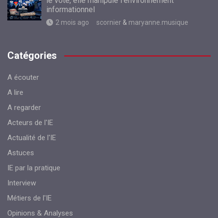
le vote, elle manipule l’environnement
informationnel
2 mois ago
scornier
&
maryanne.musique
Catégories
A écouter
A lire
A regarder
Acteurs de l'IE
Actualité de l'IE
Astuces
IE par la pratique
Interview
Métiers de l'IE
Opinions & Analyses