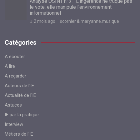
Analyse OSINT n°3 : L’ingérence ne truque pas
le vote, elle manipule l’environnement
informationnel
2 mois ago
scornier
&
maryanne.musique
Catégories
A écouter
A lire
A regarder
Acteurs de l'IE
Actualité de l'IE
Astuces
IE par la pratique
Interview
Métiers de l'IE