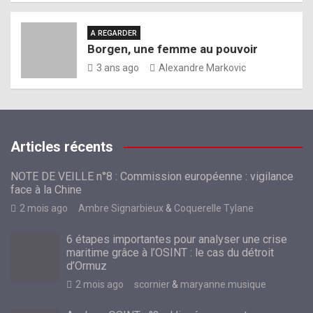
A REGARDER
Borgen, une femme au pouvoir
3 ans ago
Alexandre Markovic
Articles récents
NOTE DE VEILLE n°8 : Commission européenne : vigilance
face à la Chine
2 mois ago
Ambre Signarbieux
&
Coquerelle Tylane
6 étapes importantes pour analyser une crise
maritime grâce à l’OSINT : le cas du détroit
d’Ormuz
2 mois ago
scornier
&
maryanne.musique