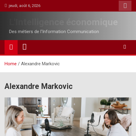
Skip
jeudi, août 6, 2026
to
content
L'Intelligence économique
Des métiers de l'Information Communication
Home
Alexandre Markovic
Alexandre Markovic