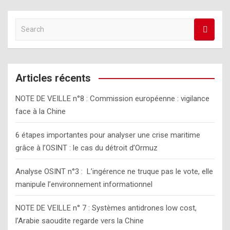
S
e
a
r
c
Articles récents
h
NOTE DE VEILLE n°8 : Commission européenne : vigilance
face à la Chine
6 étapes importantes pour analyser une crise maritime
grâce à l’OSINT : le cas du détroit d’Ormuz
Analyse OSINT n°3 : L’ingérence ne truque pas le vote, elle
manipule l’environnement informationnel
NOTE DE VEILLE n° 7 : Systèmes antidrones low cost,
l’Arabie saoudite regarde vers la Chine