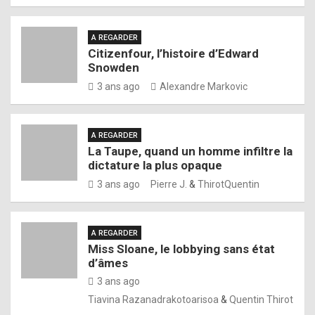
A REGARDER
Citizenfour, l’histoire d’Edward
Snowden
3 ans ago
Alexandre Markovic
A REGARDER
La Taupe, quand un homme infiltre la
dictature la plus opaque
3 ans ago
Pierre J.
&
ThirotQuentin
A REGARDER
Miss Sloane, le lobbying sans état
d’âmes
3 ans ago
Tiavina Razanadrakotoarisoa
&
Quentin Thirot