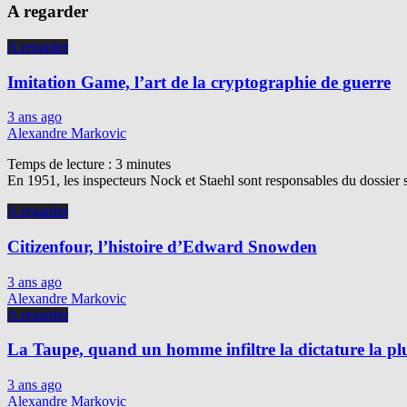
A regarder
A regarder
Imitation Game, l’art de la cryptographie de guerre
3 ans ago
Alexandre Markovic
Temps de lecture :
3
minutes
En 1951, les inspecteurs Nock et Staehl sont responsables du dossier 
A regarder
Citizenfour, l’histoire d’Edward Snowden
3 ans ago
Alexandre Markovic
A regarder
La Taupe, quand un homme infiltre la dictature la p
3 ans ago
Alexandre Markovic