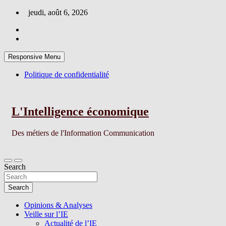
Skip
jeudi, août 6, 2026
to
content
Responsive Menu
Politique de confidentialité
L'Intelligence économique
Des métiers de l'Information Communication
Search
Search
Opinions & Analyses
Veille sur l’IE
Actualité de l’IE