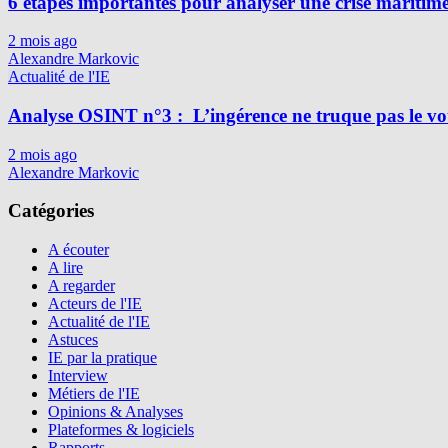
6 étapes importantes pour analyser une crise maritim
2 mois ago
Alexandre Markovic
Actualité de l'IE
Analyse OSINT n°3 : L’ingérence ne truque pas le vot
2 mois ago
Alexandre Markovic
Catégories
A écouter
A lire
A regarder
Acteurs de l'IE
Actualité de l'IE
Astuces
IE par la pratique
Interview
Métiers de l'IE
Opinions & Analyses
Plateformes & logiciels
Rapports