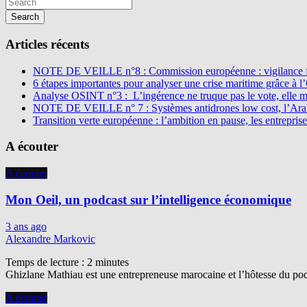
Search
Articles récents
NOTE DE VEILLE n°8 : Commission européenne : vigilance f
6 étapes importantes pour analyser une crise maritime grâce à 
Analyse OSINT n°3 : L’ingérence ne truque pas le vote, elle 
NOTE DE VEILLE n° 7 : Systèmes antidrones low cost, l’Arabi
Transition verte européenne : l’ambition en pause, les entreprise
A écouter
A écouter
Mon Oeil, un podcast sur l’intelligence économique
3 ans ago
Alexandre Markovic
Temps de lecture :
2
minutes
Ghizlane Mathiau est une entrepreneuse marocaine et l’hôtesse du podc
A écouter