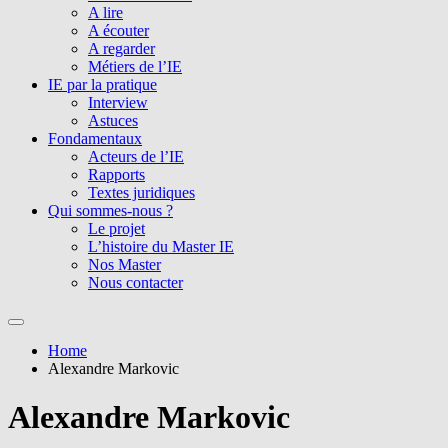
A lire
A écouter
A regarder
Métiers de l’IE
IE par la pratique
Interview
Astuces
Fondamentaux
Acteurs de l’IE
Rapports
Textes juridiques
Qui sommes-nous ?
Le projet
L’histoire du Master IE
Nos Master
Nous contacter
Home
Alexandre Markovic
Alexandre Markovic