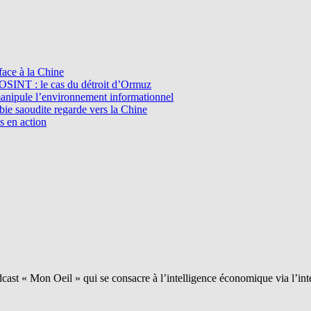
ace à la Chine
l’OSINT : le cas du détroit d’Ormuz
manipule l’environnement informationnel
e saoudite regarde vers la Chine
s en action
ast « Mon Oeil » qui se consacre à l’intelligence économique via l’int