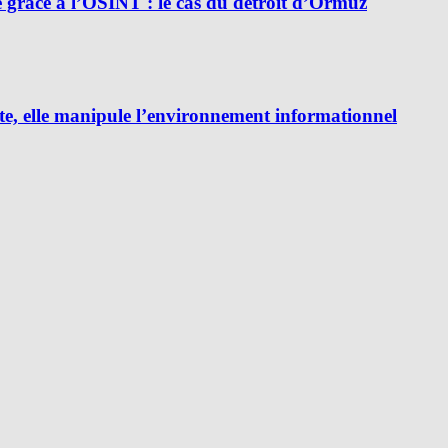
e grâce à l’OSINT : le cas du détroit d’Ormuz
e, elle manipule l’environnement informationnel