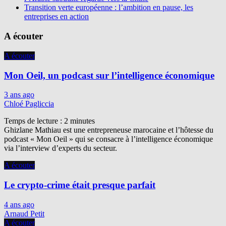
Transition verte européenne : l’ambition en pause, les
entreprises en action
A écouter
A écouter
Mon Oeil, un podcast sur l’intelligence économique
3 ans ago
Chloé Pagliccia
Temps de lecture :
2
minutes
Ghizlane Mathiau est une entrepreneuse marocaine et l’hôtesse du
podcast « Mon Oeil » qui se consacre à l’intelligence économique
via l’interview d’experts du secteur.
A écouter
Le crypto-crime était presque parfait
4 ans ago
Arnaud Petit
A écouter