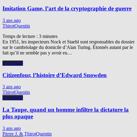
Imitation Game, l’art de la cryptographie de guerre
3 ans ago
ThirotQuentin
Temps de lecture :
3
minutes
En 1951, les inspecteurs Nock et Staehl sont responsables du dossier
sur le cambriolage du domicile d’Alan Turing. Étonnés autant par le
fait qu’il ne semble pas y avoir eu…
A regarder
Citizenfour, l’histoire d’Edward Snowden
3 ans ago
ThirotQuentin
A regarder
La Taupe, quand un homme infiltre la dictature la
plus opaque
3 ans ago
Pierre J. & ThirotQuentin