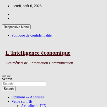
Skip
jeudi, août 6, 2026
to
content
Responsive Menu
Politique de confidentialité
L'Intelligence économique
Des métiers de l'Information Communication
Search
Search
Opinions & Analyses
Veille sur l’IE
Actualité de l’IE