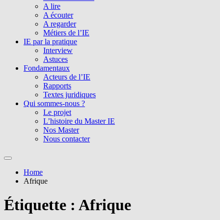
A lire
A écouter
A regarder
Métiers de l’IE
IE par la pratique
Interview
Astuces
Fondamentaux
Acteurs de l’IE
Rapports
Textes juridiques
Qui sommes-nous ?
Le projet
L’histoire du Master IE
Nos Master
Nous contacter
Home
Afrique
Étiquette :
Afrique