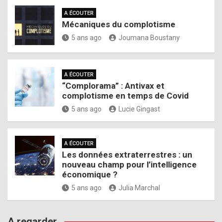
A ÉCOUTER
Mécaniques du complotisme
5 ans ago
Joumana Boustany
A ÉCOUTER
“Complorama” : Antivax et
complotisme en temps de Covid
5 ans ago
Lucie Gingast
A ÉCOUTER
Les données extraterrestres : un
nouveau champ pour l’intelligence
économique ?
5 ans ago
Julia Marchal
A regarder