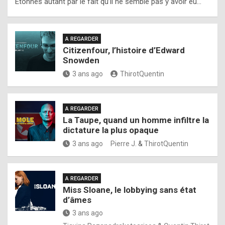
Étonnés autant par le fait qu’il ne semble pas y avoir eu…
A REGARDER
Citizenfour, l’histoire d’Edward
Snowden
3 ans ago
ThirotQuentin
A REGARDER
La Taupe, quand un homme infiltre la
dictature la plus opaque
3 ans ago
Pierre J.
&
ThirotQuentin
A REGARDER
Miss Sloane, le lobbying sans état
d’âmes
3 ans ago