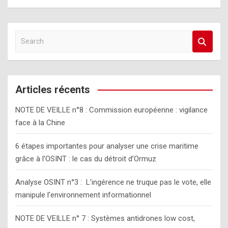
S
e
a
r
c
Articles récents
h
NOTE DE VEILLE n°8 : Commission européenne : vigilance
face à la Chine
6 étapes importantes pour analyser une crise maritime
grâce à l’OSINT : le cas du détroit d’Ormuz
Analyse OSINT n°3 : L’ingérence ne truque pas le vote, elle
manipule l’environnement informationnel
NOTE DE VEILLE n° 7 : Systèmes antidrones low cost,