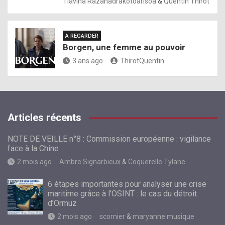
Tiavina Razanadrakotoarisoa
&
Quentin Thirot
A REGARDER
Borgen, une femme au pouvoir
3 ans ago
ThirotQuentin
Articles récents
NOTE DE VEILLE n°8 : Commission européenne : vigilance
face à la Chine
2 mois ago
Ambre Signarbieux
&
Coquerelle Tylane
6 étapes importantes pour analyser une crise
maritime grâce à l’OSINT : le cas du détroit
d’Ormuz
2 mois ago
scornier
&
maryanne.musique